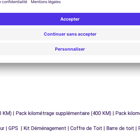
Assistance 24h/24 et 7j/7
Un problème sur la route ? Notre service
os
d'assistance est disponible à tout moment pour
vous garantir un voyage sans interruption.
0 KM) | Pack kilométrage supplémentaire (400 KM) | Pack kilo
r | GPS | Kit Déménagement | Coffre de Toit | Barre de toit | P