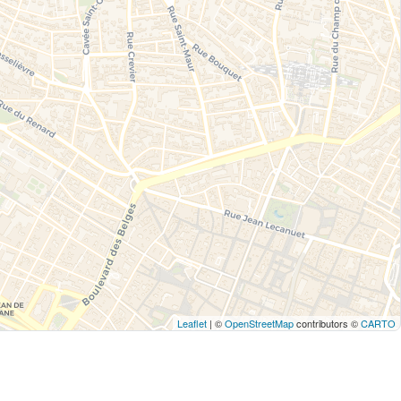
Leaflet
| ©
OpenStreetMap
contributors ©
CARTO