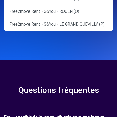
Free2move Rent - S&You - ROUEN (O)
Free2move Rent - S&You - LE GRAND QUEVILLY (P)
Questions fréquentes