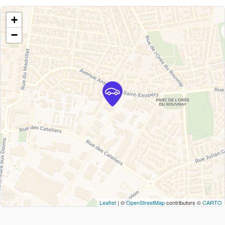
+
−
Leaflet
| ©
OpenStreetMap
contributors ©
CARTO