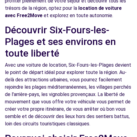
profiter pleinement de votre séjour et découvrir tous les
Voir l'agence
trésors de la région, optez pour la
location de voiture
avec Free2Move
et explorez en toute autonomie.
Free2Move Rent - AZUR CAR SERVICES -
6.3
Découvrir Six-Fours-les-
TOULON (C)
km
Plages et ses environs en
AVENUE ARISTIDE BRIAND
TOULON, 83200
toute liberté
Voir l'agence
Avec une voiture de location, Six-Fours-les-Plages devient
le point de départ idéal pour explorer toute la région. Au-
delà des attractions urbaines, vous pourrez facilement
Free2Move Rent - GARAGE HERBET -
9.3
rejoindre les plages méditerranéennes, les villages perchés
TOULON (C)
km
de l'arrière-pays, les vignobles provençaux. La liberté de
AVENUE DU GENERAL PRUNEAU
mouvement que vous offre votre véhicule vous permet de
TOULON, 83000
créer votre propre itinéraire, de vous arrêter où bon vous
semble et de découvrir des lieux hors des sentiers battus,
Voir l'agence
loin des circuits touristiques classiques.