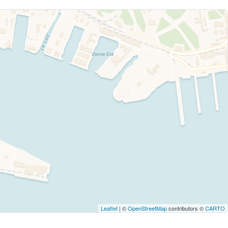
Leaflet
| ©
OpenStreetMap
contributors ©
CARTO