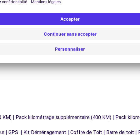
Assistance 24h/24 et 7j/7
Un problème sur la route ? Notre service
os
d'assistance est disponible à tout moment pour
vous garantir un voyage sans interruption.
0 KM) | Pack kilométrage supplémentaire (400 KM) | Pack kilo
r | GPS | Kit Déménagement | Coffre de Toit | Barre de toit | P