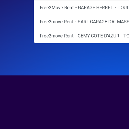
Free2Move Rent - GARAGE HERBET - TOUL
Free2move Rent - SARL GARAGE DALMASS
Free2move Rent - GEMY COTE D'AZUR - T