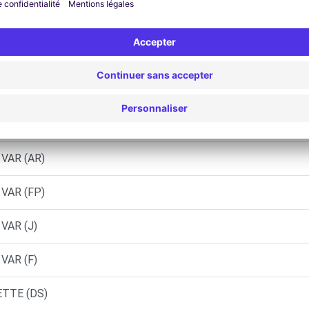
Agences similaires
ETTE (C)
TOULON (C)
 VAR (AR)
 VAR (FP)
 VAR (J)
 VAR (F)
ETTE (DS)