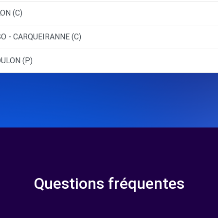
ON (C)
O - CARQUEIRANNE (C)
OULON (P)
Questions fréquentes