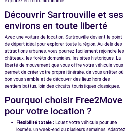
explorez en toute autonomie.
NANTERRE, 92000
Découvrir Sartrouville et ses
Voir l'agence
environs en toute liberté
Free2move Rent - S&You - NANTERRE (C)
6.0 km
Avec une voiture de location, Sartrouville devient le point
de départ idéal pour explorer toute la région. Au-delà des
49 Rue Noël Pons
attractions urbaines, vous pourrez facilement rejoindre les
NANTERRE, 92000
châteaux, les forêts domaniales, les sites historiques. La
Voir l'agence
liberté de mouvement que vous offre votre véhicule vous
permet de créer votre propre itinéraire, de vous arrêter où
bon vous semble et de découvrir des lieux hors des
Free2Move Rent - GARAGE PATRICK THEUX
6.9
sentiers battus, loin des circuits touristiques classiques.
- NANTERRE (C)
km
Pourquoi choisir Free2Move
119 RUE DES SUISSES
NANTERRE, 92000
pour votre location ?
Voir l'agence
Flexibilité totale :
Louez votre véhicule pour une
journée, un week-end ou plusieurs semaines. Adaptez