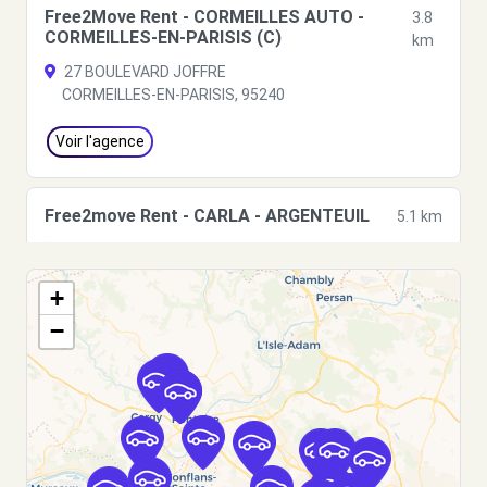
Free2Move Rent - CORMEILLES AUTO -
3.8
CORMEILLES-EN-PARISIS (C)
km
27 BOULEVARD JOFFRE
CORMEILLES-EN-PARISIS, 95240
Voir l'agence
Free2move Rent - CARLA - ARGENTEUIL
5.1 km
10 AVENUE DU PARC
ARGENTEUIL, 95100
+
Voir l'agence
−
Free2move Rent - S&You - NANTERRE (AR)
6.0 km
49 Rue Noël Pons
NANTERRE, 92000