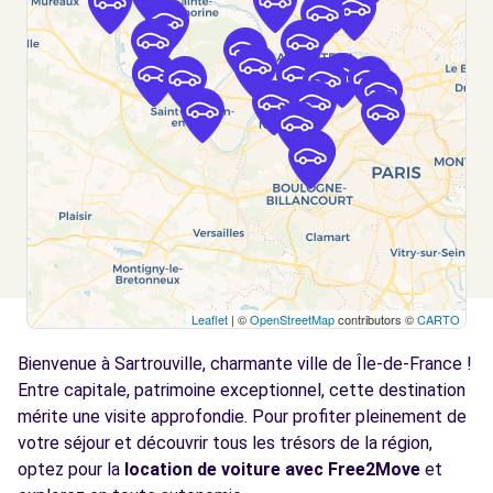
Voir l'agence
Free2move Rent - S&You - NANTERRE (F)
6.0 km
49 Rue Noël Pons
NANTERRE, 92000
Voir l'agence
Free2move Rent - S&You - NANTERRE (P)
6.0 km
49 Rue Noël Pons
Leaflet
| ©
OpenStreetMap
contributors ©
CARTO
NANTERRE, 92000
Bienvenue à Sartrouville, charmante ville de Île-de-France !
Voir l'agence
Entre capitale, patrimoine exceptionnel, cette destination
mérite une visite approfondie. Pour profiter pleinement de
votre séjour et découvrir tous les trésors de la région,
Free2move Rent - S&You - NANTERRE (D)
6.0 km
optez pour la
location de voiture avec Free2Move
et
49 Rue Noël Pons