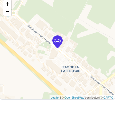
+
−
Leaflet
| ©
OpenStreetMap
contributors ©
CARTO