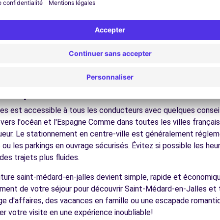
nez dans les ruelles du cœur de ville et découvrez son patrimoin
ez les musées et monuments qui font la richesse de Saint-Méda
ofitez des parcs et jardins pour une pause détente en pleine nat
s plages atlantiques, les vignobles bordelais, les bastides médi
8.7 km
écouvrez la gastronomie régionale dans les restaurants et mar
ues pour conduire à Saint-Méda
es est accessible à tous les conducteurs avec quelques conseils
vers l'océan et l'Espagne Comme dans toutes les villes français
igueur. Le stationnement en centre-ville est généralement régleme
ences
ou les parkings en ouvrage sécurisés. Évitez si possible les he
es trajets plus fluides.
voiture saint-médard-en-jalles devient simple, rapide et économi
ement de votre séjour pour découvrir Saint-Médard-en-Jalles et 
ge d'affaires, des vacances en famille ou une escapade romantiq
er votre visite en une expérience inoubliable!