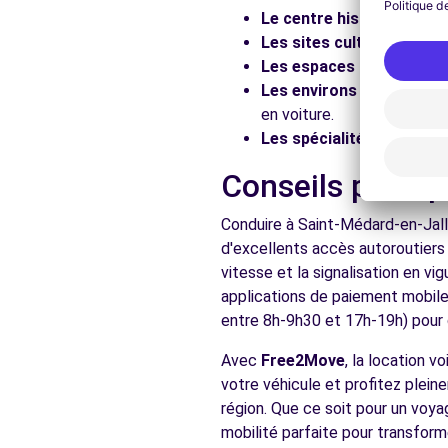
Le centre historique :
Flâ
Voir l'agence
Les sites culturels :
Visit
Les espaces naturels :
Pr
Les environs :
Explorez le
Free2move Rent - S&You - LE BOUSCAT (C)
en voiture.
Les spécialités locales :
D
AVENUE DE LA LIBERATION CHARLES DE GAULLE
LE BOUSCAT, FR-33, 33110
Conseils pratiq
Voir l'agence
Conduire à Saint-Médard-en-Jall
d'excellents accès autoroutiers 
vitesse et la signalisation en v
Voir toutes les ag
applications de paiement mobile 
entre 8h-9h30 et 17h-19h) pour d
Avec
Free2Move
, la location 
votre véhicule et profitez plein
région. Que ce soit pour un voya
mobilité parfaite pour transform