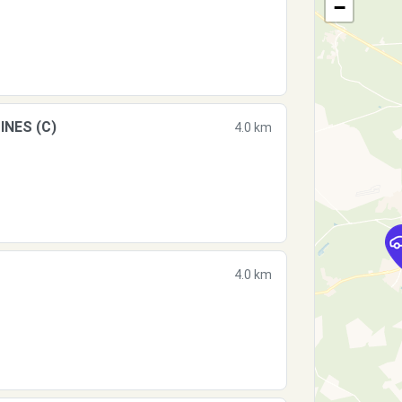
−
INES (C)
4.0 km
4.0 km