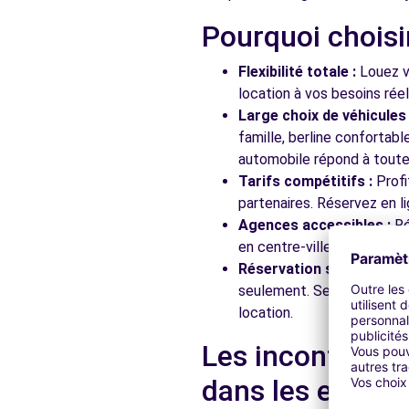
Pourquoi choisi
Free2move Rent - S&You - MERIGNAC (P)
Flexibilité totale :
Louez vo
94 AVENUE DE L'ARGONNE
location à vos besoins rée
MERIGNAC, FR-33, 33700
Large choix de véhicules 
famille, berline confortab
Voir l'agence
automobile répond à toutes
Tarifs compétitifs :
Profi
partenaires. Réservez en li
Free2move Rent - S&You - MERIGNAC (D)
Agences accessibles :
Ré
AVENUE DE L'ARGONNE
en centre-ville, en gare ou
MERIGNAC, 5d31d5f9d21aec00072bb695, 33700
Réservation simplifiée :
N
seulement. Service client
Voir l'agence
location.
Les incontourna
Free2move Rent - S&You - MERIGNAC (C)
dans les enviro
94 AVENUE DE L'ARGONNE
MERIGNAC, FR-33, 33700