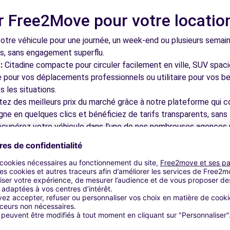
r Free2Move pour votre locatio
8.4 km
tre véhicule pour une journée, un week-end ou plusieurs semai
ls, sans engagement superflu.
:
Citadine compacte pour circuler facilement en ville, SUV spac
le pour vos déplacements professionnels ou utilitaire pour vos be
 les situations.
tez des meilleurs prix du marché grâce à notre plateforme qui c
gne en quelques clics et bénéficiez de tarifs transparents, sans 
8.4 km
cupérez votre véhicule dans l'une de nos nombreuses agences p
 près des aéroports pour faciliter le démarrage de votre séjour.
otre plateforme intuitive vous permet de réserver votre véhicu
 disponible pour répondre à toutes vos questions et vous accom
bles à découvrir à Saint-Médard
8.4 km
ns