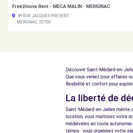
Free2move Rent - MECA MALIN - MERIGNAC
49 RUE JACQUES PREVERT
MERIGNAC, 33700
Voir l'agence
Free2move Rent - Green Valet - Bordeaux Mérignac
rue de René Cassin
Découvrir Saint-Médard-en-Jalles
Mérignac, FR-60, 33700
Que vous veniez pour affaires ou
Voir l'agence
flexibilité et confort pour explor
La liberté de d
Free2Move Rent - EDENAUTO PIGEON - BORDEAUX BR
Saint-Médard-en-Jalles mérite q
469 route du Médoc
location, vous maîtrisez votre e
BRUGES, FR-33, 33520
médiévales en toute autonomie. 
temps : vous organisez votre s
Voir l'agence