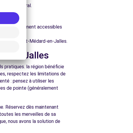
e architectural.
rd-en-Jalles.
ure.
évales, facilement accessibles
chés de Saint-Médard-en-Jalles.
rd-en-Jalles
 pratiques. la région bénéficie
es, respectez les limitations de
nté : pensez à utiliser les
ures de pointe (généralement
que. Réservez dès maintenant
toutes les merveilles de sa
ue, nous avons la solution de