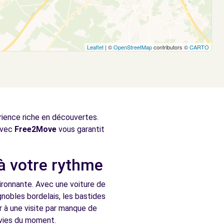
Leaflet
| ©
OpenStreetMap
contributors ©
CARTO
érience riche en découvertes.
 avec
Free2Move
vous garantit
 à votre rythme
ironnante. Avec une voiture de
gnobles bordelais, les bastides
 à une visite par manque de
nvies du moment.