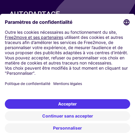
AUTOPARTAGE
NOS VILLES
Paris
Madrid
Washington DC
Milan
Rome
Turin
Vienne
Berlin
Cologne
Düsseldorf
Francfort
Hambourg
Munich
Stuttgart
Amsterdam