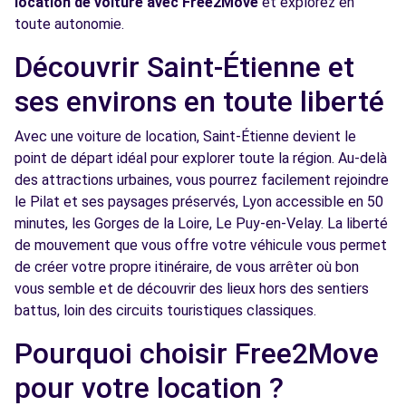
location de voiture avec Free2Move
et explorez en
toute autonomie.
Free2Move Rent - SARL GARAGE JEREMY
3.7
OTT - ST-PRIEST-EN-JAREZ (C)
km
Découvrir Saint-Étienne et
T ROUTE DE L'ETRAT
ses environs en toute liberté
ST-PRIEST-EN-JAREZ, 42270
Avec une voiture de location, Saint-Étienne devient le
Voir l'agence
point de départ idéal pour explorer toute la région. Au-delà
des attractions urbaines, vous pourrez facilement rejoindre
Free2Move Rent - BM AUTO ET ASSOCIES -
6.6
le Pilat et ses paysages préservés, Lyon accessible en 50
ROCHE-LA-MOLIERE (C)
km
minutes, les Gorges de la Loire, Le Puy-en-Velay. La liberté
RUE DES PIQUEURS DE FOND
de mouvement que vous offre votre véhicule vous permet
ROCHE-LA-MOLIERE, 42230
de créer votre propre itinéraire, de vous arrêter où bon
vous semble et de découvrir des lieux hors des sentiers
Voir l'agence
battus, loin des circuits touristiques classiques.
Pourquoi choisir Free2Move
Free2Move Rent - GARAGE CARBONE - LE
6.9
pour votre location ?
CHAMBON-FEUGEROLLES (C)
km