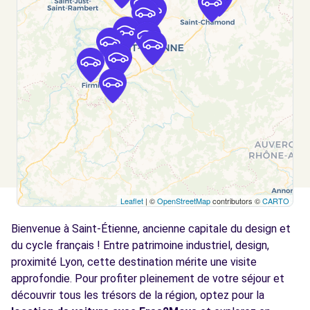
SAINT-ETIENNE, 42000
Voir l'agence
Free2Move Rent - GARAGE MOSEBACH-
2.8
DORSON - ST-ETIENNE (C)
km
AVENUE DE ROCHETAILLEE
ST-ETIENNE, 42100
Voir l'agence
Leaflet
| ©
OpenStreetMap
contributors ©
CARTO
Free2Move Rent - GARAGE JEAN PIERRE
3.7
TARDY - ST-GENEST-LERPT (C)
km
Bienvenue à Saint-Étienne, ancienne capitale du design et
ROND-POINT DE DOURDEL
du cycle français ! Entre patrimoine industriel, design,
ST-GENEST-LERPT, 42530
proximité Lyon, cette destination mérite une visite
approfondie. Pour profiter pleinement de votre séjour et
Voir l'agence
découvrir tous les trésors de la région, optez pour la