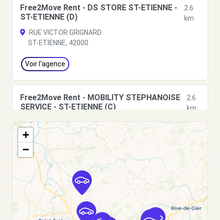
Free2Move Rent - DS STORE ST-ETIENNE -
2.6
ST-ETIENNE (D)
km
RUE VICTOR GRIGNARD
ST-ETIENNE, 42000
Voir l'agence
Free2Move Rent - MOBILITY STEPHANOISE
2.6
SERVICE - ST-ETIENNE (C)
km
RUE VICTOR GRIGNARD
+
ST-ETIENNE, 42000
−
Voir l'agence
Free2move Rent - S2A - SAINT-ETIENNE
2.7
(P)
km
13 RUE GUSTAVE DELORY