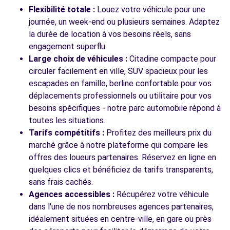
RUE DE L'EUROPE
Flexibilité totale :
Louez votre véhicule pour une
LE CHAMBON-FEUGEROLLES, 42500
journée, un week-end ou plusieurs semaines. Adaptez
la durée de location à vos besoins réels, sans
Voir l'agence
engagement superflu.
Large choix de véhicules :
Citadine compacte pour
circuler facilement en ville, SUV spacieux pour les
Voir toutes les agences
escapades en famille, berline confortable pour vos
déplacements professionnels ou utilitaire pour vos
besoins spécifiques - notre parc automobile répond à
toutes les situations.
Tarifs compétitifs :
Profitez des meilleurs prix du
marché grâce à notre plateforme qui compare les
offres des loueurs partenaires. Réservez en ligne en
quelques clics et bénéficiez de tarifs transparents,
sans frais cachés.
Agences accessibles :
Récupérez votre véhicule
dans l'une de nos nombreuses agences partenaires,
idéalement situées en centre-ville, en gare ou près