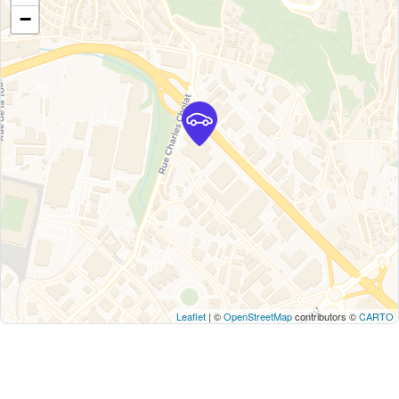
−
Leaflet
| ©
OpenStreetMap
contributors ©
CARTO