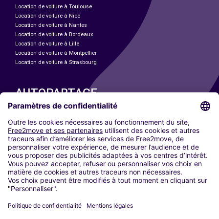
Location de voiture à Toulouse
Location de voiture à Nice
Location de voiture à Nantes
Location de voiture à Bordeaux
Location de voiture à Lille
Location de voiture à Montpellier
Location de voiture à Strasbourg
AUTOPARTAGE
NOS VILLES
Paris
Madrid
Washington DC
Milan
Rome
Turin
Vienne
Berlin
Cologne
Düsseldorf
Francfort