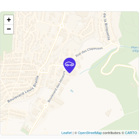
+
−
Leaflet
| ©
OpenStreetMap
contributors ©
CARTO