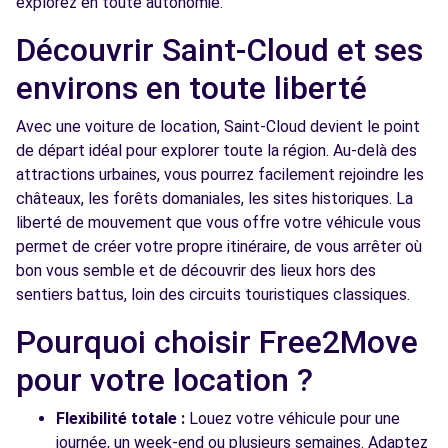
explorez en toute autonomie.
Free2move Rent - S&You - PARIS PORTE DE
5.6
VERSAILLES (O)
km
Découvrir Saint-Cloud et ses
75 BOULEVARD LEFEBVRE
environs en toute liberté
PARIS, 75015
Avec une voiture de location, Saint-Cloud devient le point
Voir l'agence
de départ idéal pour explorer toute la région. Au-delà des
attractions urbaines, vous pourrez facilement rejoindre les
châteaux, les forêts domaniales, les sites historiques. La
Free2Move Rent - GARAGE CITE LECOURBE
6.2
- PARIS (C)
km
liberté de mouvement que vous offre votre véhicule vous
permet de créer votre propre itinéraire, de vous arrêter où
88 RUE LECOURBE
bon vous semble et de découvrir des lieux hors des
PARIS, 75015
sentiers battus, loin des circuits touristiques classiques.
Voir l'agence
Pourquoi choisir Free2Move
pour votre location ?
Free2Move Rent - GARAGE DE L EGLISE -
6.3
CHATILLON (C)
km
Flexibilité totale :
Louez votre véhicule pour une
55 BOULEVARD DE VANVES
journée, un week-end ou plusieurs semaines. Adaptez