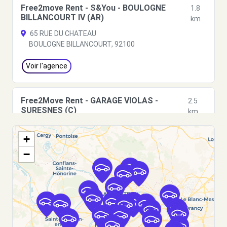
Free2move Rent - S&You - BOULOGNE
1.8
BILLANCOURT IV (AR)
km
65 RUE DU CHATEAU
BOULOGNE BILLANCOURT, 92100
Voir l'agence
Free2Move Rent - GARAGE VIOLAS -
2.5
SURESNES (C)
km
13 RUE DE ST-CLOUD
+
SURESNES, 92150
−
Voir l'agence
Free2Move Rent - GARAGE PATRICK THEUX
4.7
- NANTERRE (C)
km
119 RUE DES SUISSES