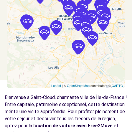
NANTERRE, 92000
Voir l'agence
Free2move Rent - SHIFTLINE - PUTEAUX
4.8 km
RUE JEAN JAURÈS
PUTEAUX, 92800
Voir l'agence
Free2move Rent - S&You - PARIS PORTE DE
5.6
Leaflet
| ©
OpenStreetMap
contributors ©
CARTO
VERSAILLES (C)
km
Bienvenue à Saint-Cloud, charmante ville de Île-de-France !
75 BOULEVARD LEFEBVRE
PARIS, FR-75, 75015
Entre capitale, patrimoine exceptionnel, cette destination
mérite une visite approfondie. Pour profiter pleinement de
Voir l'agence
votre séjour et découvrir tous les trésors de la région,
optez pour la
location de voiture avec Free2Move
et