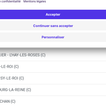
UE - VILLENEUVE-LE-ROI (C)
ILES - JUVISY SUR ORGE (C)
ER - L'HAY-LES-ROSES (C)
LE-ROI (C)
SY-LE-ROI (C)
OURG-LA-REINE (C)
CHAN (C)