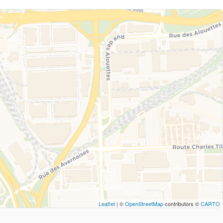
Leaflet
| ©
OpenStreetMap
contributors ©
CARTO