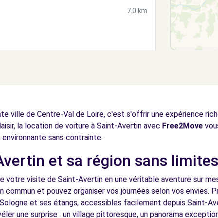
7.0 km
7.0 km
te ville de Centre-Val de Loire, c'est s'offrir une expérience r
aisir, la location de voiture à Saint-Avertin avec
Free2Move
vous
on environnante sans contrainte.
vertin et sa région sans limite
S-SUR-LOIRE (C)
7.3 km
e votre visite de Saint-Avertin en une véritable aventure sur me
en commun et pouvez organiser vos journées selon vos envies. Pr
, Sologne et ses étangs, accessibles facilement depuis Saint-Av
éler une surprise : un village pittoresque, un panorama excepti