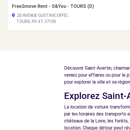
Free2move Rent - S&You - TOURS (D)
20 AVENUE GUSTAVE EIFFEL
TOURS, FR-37, 37100
Voir l'agence
Free2move Rent - S&You - TOURS (C)
20 AVENUE GUSTAVE EIFFEL
Découvrir Saint-Avertin, charman
TOURS, FR-37, 37100
veniez pour affaires ou pour le pl
Voir l'agence
pour explorer la ville et sa régi
Explorez Saint-A
Free2Move Rent - HEMERY AUTOMOBILE - MONTLOUI
La location de voiture transform
12 RUE PIERRE MAITRE
par les horaires des transports 
MONTLOUIS-SUR-LOIRE, 37270
châteaux de la Loire, les forêts
location. Chaque détour peut rév
Voir l'agence