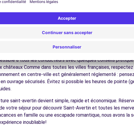
nez dans les ruelles du cœur de ville et découvrez son patrimoin
ez les musées et monuments qui font la richesse de Saint-Avert
ofitez des parcs et jardins pour une pause détente en pleine nat
s châteaux de la Loire, les forêts, Sologne et ses étangs, facil
12.9 km
écouvrez la gastronomie régionale dans les restaurants et marc
ues pour conduire à Saint-Avert
essible à tous les conducteurs avec quelques conseils pratiques
ux châteaux Comme dans toutes les villes françaises, respectez l
tionnement en centre-ville est généralement réglementé : pensez à
 en ouvrage sécurisés. Évitez si possible les heures de pointe 
ences
uides.
voiture saint-avertin devient simple, rapide et économique. Rése
de votre séjour pour découvrir Saint-Avertin et toutes les mervei
acances en famille ou une escapade romantique, nous avons la so
expérience inoubliable!