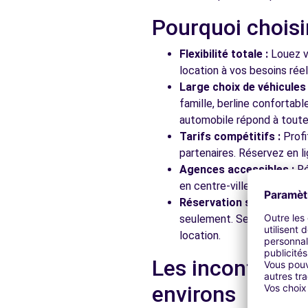
Pourquoi choisi
Free2move Rent - GROUPE AUTOSPHERE - ST-CYR-SU
Flexibilité totale :
Louez vo
211 BOULEVARD DU GENERAL DE GAULLE
location à vos besoins rée
ST-CYR-SUR-LOIRE, 37540
Large choix de véhicules 
famille, berline confortab
Voir l'agence
automobile répond à toutes
Tarifs compétitifs :
Profi
partenaires. Réservez en li
Free2move Rent - ABCIS TOURAINE BY AUTOSPHERE -
Agences accessibles :
Ré
215 BD CHARLES DE GAULLE
en centre-ville, en gare ou
ST CYR SUR LOIRE, FR-37, 37540
Réservation simplifiée :
N
seulement. Service client
Voir l'agence
location.
Les incontourna
Free2Move Rent - AUTOMOBILES THIERRY MERIGOT -
environs
4 RUE DES JONCHERIES
FONDETTES, 37230