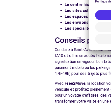
Le centre historique :
Flâ
Voir l'agence
Les sites culturels :
Visit
Les espaces naturels :
Pr
Les environs :
Explorez le
Free2Move Rent - GARAGE ROUVRE - TRUYES (C)
Les spécialités locales :
D
ALLEE DE LA TOUR CARREE
Conseils pratiq
TRUYES, 37320
Conduire à Saint-Avertin est acc
Voir l'agence
l'A10 et offre un accès facile a
signalisation en vigueur. Le sta
paiement mobile ou les parkings
Voir toutes les ag
17h-19h) pour des trajets plus fl
Avec
Free2Move
, la location 
véhicule et profitez pleinement 
pour un voyage d'affaires, des v
transformer votre visite en une 