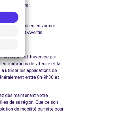
e architectural.
in.
ure.
ement accessibles en voiture.
hés de Saint-Avertin.
in
. la région est traversée par
es limitations de vitesse et la
 utiliser les applications de
(généralement entre 8h-9h30 et
rvez dès maintenant votre
lles de sa région. Que ce soit
lution de mobilité parfaite pour