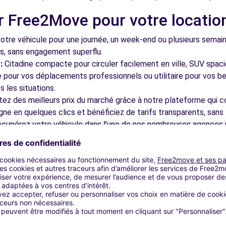
r Free2Move pour votre locatio
R-LOIRE (O)
7.7 km
tre véhicule pour une journée, un week-end ou plusieurs semai
ls, sans engagement superflu.
:
Citadine compacte pour circuler facilement en ville, SUV spac
le pour vos déplacements professionnels ou utilitaire pour vos be
 les situations.
tez des meilleurs prix du marché grâce à notre plateforme qui c
gne en quelques clics et bénéficiez de tarifs transparents, sans 
 ST CYR SUR LOIRE (P)
8.0 km
cupérez votre véhicule dans l'une de nos nombreuses agences p
 près des aéroports pour faciliter le démarrage de votre séjour.
otre plateforme intuitive vous permet de réserver votre véhicu
 disponible pour répondre à toutes vos questions et vous accom
bles à découvrir à Saint-Avertin
 FONDETTES (C)
9.3 km