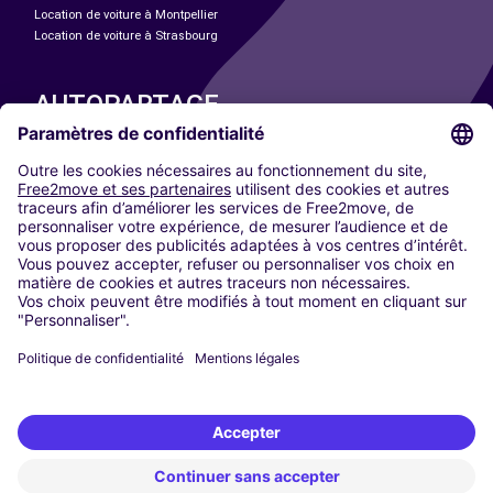
Location de voiture à Montpellier
Location de voiture à Strasbourg
AUTOPARTAGE
NOS VILLES
Paris
Madrid
Washington DC
Milan
Rome
Turin
Vienne
Berlin
Cologne
Düsseldorf
Francfort
Hambourg
Munich
Stuttgart
Amsterdam