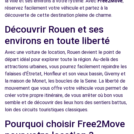
la ville et ses environs à votre rythme. Avec
Free2Move
,
RUE ANTOINE DE LAVOISIER
réservez facilement votre véhicule et partez à la
LE GRAND QUEVILLY, FR-76, 76120
découverte de cette destination pleine de charme.
Voir l'agence
Découvrir Rouen et ses
environs en toute liberté
Free2Move Rent - GARAGE DE BAPEAUME -
4.0
BOIS-GUILLAUME (C)
km
Avec une voiture de location, Rouen devient le point de
RUE GUSTAVE EIFFEL - ZONE LEADER
départ idéal pour explorer toute la région. Au-delà des
BOIS-GUILLAUME, 76230
attractions urbaines, vous pourrez facilement rejoindre les
falaises d'Étretat, Honfleur et son vieux bassin, Giverny et
Voir l'agence
la maison de Monet, les boucles de la Seine. La liberté de
mouvement que vous offre votre véhicule vous permet de
créer votre propre itinéraire, de vous arrêter où bon vous
Free2Move Rent - GARAGE GOUBERT -
4.3
semble et de découvrir des lieux hors des sentiers battus,
DARNETAL (C)
km
loin des circuits touristiques classiques.
7 RUE SADI CARNOT
DARNETAL, 76160
Pourquoi choisir Free2Move
Voir l'agence