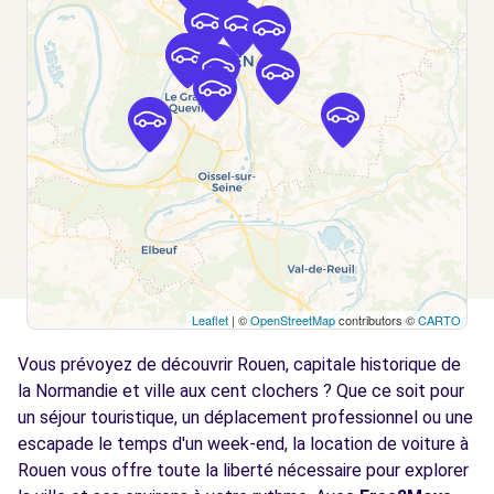
Free2Move Rent - GARAGE DE L'AVENUE -
3.5
SOTTEVILLE-LES-ROUEN (C)
km
157 AVENUE DU 14 JUILLET
SOTTEVILLE-LES-ROUEN, 76300
Voir l'agence
Free2move Rent - S&You - LE GRAND
4.0
QUEVILLY (P)
km
RUE ANTOINE DE LAVOISIER
Leaflet
| ©
OpenStreetMap
contributors ©
CARTO
LE GRAND QUEVILLY, FR-76, 76120
Vous prévoyez de découvrir Rouen, capitale historique de
Voir l'agence
la Normandie et ville aux cent clochers ? Que ce soit pour
un séjour touristique, un déplacement professionnel ou une
escapade le temps d'un week-end, la location de voiture à
Free2move Rent - S&You - LE GRAND
4.0
QUEVILLY (C)
Rouen vous offre toute la liberté nécessaire pour explorer
km