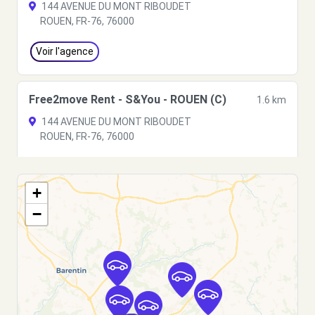
144 AVENUE DU MONT RIBOUDET
ROUEN, FR-76, 76000
Voir l'agence
Free2move Rent - S&You - ROUEN (C)
1.6 km
144 AVENUE DU MONT RIBOUDET
ROUEN, FR-76, 76000
Voir l'agence
+
−
Free2Move Rent - GARAGE DE VERDUN -
1.7
ROUEN (C)
km
19 BOULEVARD DE VERDUN
ROUEN, 76000
Voir l'agence