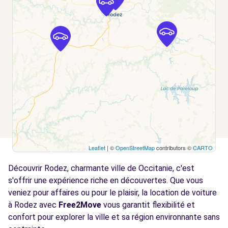
ONET LE CHATEAU, FR-12, 12850
Voir l'agence
Free2move Rent - SA MAUREL AVEYRON -
3.7
ONET LE CHATEAU (P)
km
126 RUE DU POLE AUTOMOBILE
ONET LE CHATEAU, FR-12, 12850
Voir l'agence
Leaflet
| ©
OpenStreetMap
contributors ©
CARTO
Free2Move Rent - GARAGES CLUZEL -
13.2
PONT-DE-SALARS (C)
km
Découvrir Rodez, charmante ville de Occitanie, c'est
ROUTE DE RODEZ - LA LANDE
s'offrir une expérience riche en découvertes. Que vous
PONT-DE-SALARS, 12290
veniez pour affaires ou pour le plaisir, la location de voiture
à Rodez avec
Free2Move
vous garantit flexibilité et
Voir l'agence
confort pour explorer la ville et sa région environnante sans