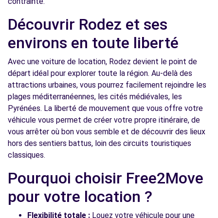
contrainte.
Free2Move Rent - SACRISPEYRE GARAGE -
13.9
Découvrir Rodez et ses
BARAQUEVILLE (C)
km
environs en toute liberté
AVENUE DE MARENGO
BARAQUEVILLE, 12160
Avec une voiture de location, Rodez devient le point de
départ idéal pour explorer toute la région. Au-delà des
Voir l'agence
attractions urbaines, vous pourrez facilement rejoindre les
plages méditerranéennes, les cités médiévales, les
Pyrénées. La liberté de mouvement que vous offre votre
véhicule vous permet de créer votre propre itinéraire, de
vous arrêter où bon vous semble et de découvrir des lieux
hors des sentiers battus, loin des circuits touristiques
classiques.
Pourquoi choisir Free2Move
pour votre location ?
Flexibilité totale :
Louez votre véhicule pour une