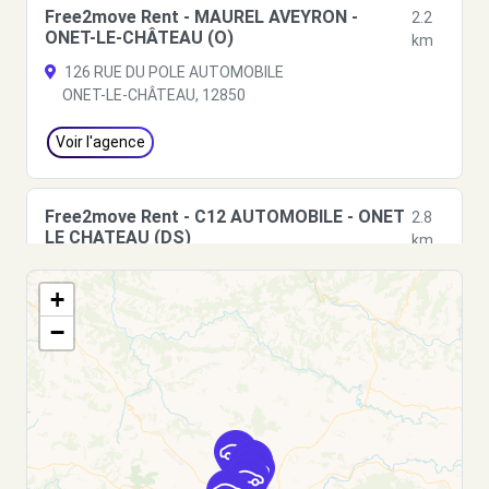
Free2move Rent - MAUREL AVEYRON -
2.2
ONET-LE-CHÂTEAU (O)
km
126 RUE DU POLE AUTOMOBILE
ONET-LE-CHÂTEAU, 12850
Voir l'agence
Free2move Rent - C12 AUTOMOBILE - ONET
2.8
LE CHATEAU (DS)
km
36 RUE DU POLE AUTOMOBILE
+
ONET LE CHATEAU, FR-12, 12850
−
Voir l'agence
Free2move Rent - C12 AUTOMOBILE - ONET
2.8
LE CHATEAU (C)
km
36 RUE DU POLE AUTOMOBILE