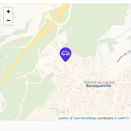
+
−
Leaflet
| ©
OpenStreetMap
contributors ©
CARTO