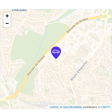
+
−
Leaflet
| ©
OpenStreetMap
contributors ©
CARTO