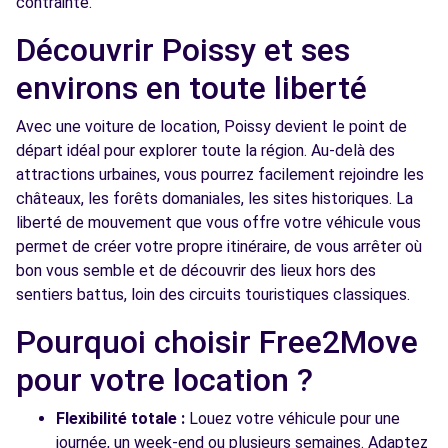
contrainte.
MARLY - LE PORT-MARLY (C)
km
Découvrir Poissy et ses
27 ROUTE DE VERSAILLES
LE PORT-MARLY, 78560
environs en toute liberté
Voir l'agence
Avec une voiture de location, Poissy devient le point de
départ idéal pour explorer toute la région. Au-delà des
attractions urbaines, vous pourrez facilement rejoindre les
Free2Move Rent - SE DES GARAGES VALMY
8.6
châteaux, les forêts domaniales, les sites historiques. La
- SARTROUVILLE (C)
km
liberté de mouvement que vous offre votre véhicule vous
117 AVENUE DE TOBROUCK
permet de créer votre propre itinéraire, de vous arrêter où
SARTROUVILLE, 78500
bon vous semble et de découvrir des lieux hors des
sentiers battus, loin des circuits touristiques classiques.
Voir l'agence
Pourquoi choisir Free2Move
Free2move Rent - GARAGE DU GOLF - JOUY
8.9
pour votre location ?
LE MOUTIER (P)
km
1 RUE DENIS PAPIN
Flexibilité totale :
Louez votre véhicule pour une
JOUY LE MOUTIER, 95280
journée, un week-end ou plusieurs semaines. Adaptez