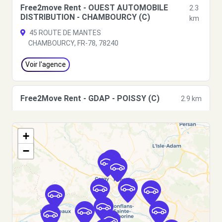
Free2move Rent - OUEST AUTOMOBILE
2.3
DISTRIBUTION - CHAMBOURCY (C)
km
45 ROUTE DE MANTES
CHAMBOURCY, FR-78, 78240
Voir l'agence
Free2Move Rent - GDAP - POISSY (C)
2.9 km
20B CHEMIN DE ROCOURT
POISSY, 78300
+
Voir l'agence
−
Free2move Rent - VAUBAN AUTOMOBILE -
4.1
ST GERMAIN EN LAYE (P)
km
PLACE VAUBAN
ST GERMAIN EN LAYE, FR-78, 78100