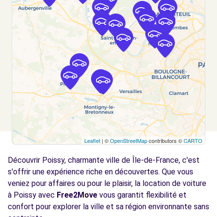
Voir l'agence
Free2move Rent - AXIOME - ANDRESY (C)
5.2 km
ROUTE DE POISSY CHANTELOUP
ANDRESY, 78570
Voir l'agence
Free2Move Rent - GARAGE HEBERT -
5.7
VERNOUILLET (C)
km
Leaflet
| ©
OpenStreetMap
contributors ©
CARTO
85 BOULEVARD DE L'EUROPE
Découvrir Poissy, charmante ville de Île-de-France, c'est
VERNOUILLET, 78540
s'offrir une expérience riche en découvertes. Que vous
Voir l'agence
veniez pour affaires ou pour le plaisir, la location de voiture
à Poissy avec
Free2Move
vous garantit flexibilité et
confort pour explorer la ville et sa région environnante sans
Free2Move Rent - AUTO SERVICE PORT
7.3