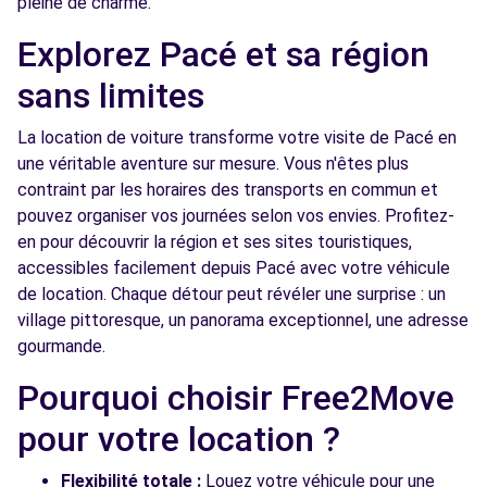
pleine de charme.
10 RUE DE LA CROIX IGNON
Explorez Pacé et sa région
MORDELLES, 35310
sans limites
Voir l'agence
La location de voiture transforme votre visite de Pacé en
une véritable aventure sur mesure. Vous n'êtes plus
Free2move Rent - GARAGE ALAINMATE -
10.1
MELESSE (C)
km
contraint par les horaires des transports en commun et
pouvez organiser vos journées selon vos envies. Profitez-
RUE DES TILLEULS
en pour découvrir la région et ses sites touristiques,
MELESSE, 35520
accessibles facilement depuis Pacé avec votre véhicule
Voir l'agence
de location. Chaque détour peut révéler une surprise : un
village pittoresque, un panorama exceptionnel, une adresse
gourmande.
Free2move Rent - S&You - CESSON
11.7
SEVIGNE (P)
Pourquoi choisir Free2Move
km
51 Rue de Rennes
pour votre location ?
Cesson-Sévigné, FR-35, 35510
Flexibilité totale :
Louez votre véhicule pour une