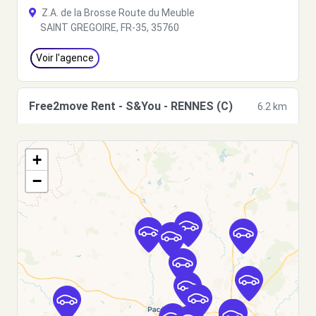
Z.A. de la Brosse Route du Meuble
SAINT GREGOIRE, FR-35, 35760
Voir l'agence
Free2move Rent - S&You - RENNES (C)
6.2 km
ROUTE DE ST MALO
RENNES, FR-35, 35000
+
Voir l'agence
−
Free2move Rent - GARAGE SOURGET -
6.7
RENNES (P)
km
14 RUE JULES VALLES
RENNES, 35000
Voir l'agence