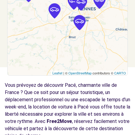
Free2Move Rent - GARAGE BEAUSEJOUR -
7.7
LA MEZIERE (C)
km
ZA DU BEAUSEJOUR
LA MEZIERE, 35520
Voir l'agence
Free2Move Rent - GARAGE CLEMENT LOIC -
8.2
Leaflet
| ©
OpenStreetMap
contributors ©
CARTO
GEVEZE (C)
km
Vous prévoyez de découvrir Pacé, charmante ville de
41 RUE DE RENNES
GEVEZE, 35850
France ? Que ce soit pour un séjour touristique, un
déplacement professionnel ou une escapade le temps d'un
Voir l'agence
week-end, la location de voiture à Pacé vous offre toute la
liberté nécessaire pour explorer la ville et ses environs à
votre rythme. Avec
Free2Move
, réservez facilement votre
Free2Move Rent - AUTOMOBILES JTD -
8.4
véhicule et partez à la découverte de cette destination
MORDELLES (C)
km