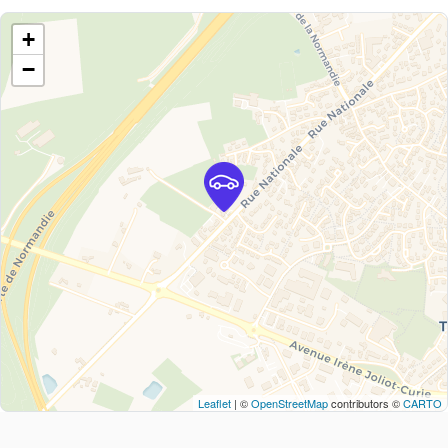
+
−
Leaflet
| ©
OpenStreetMap
contributors ©
CARTO