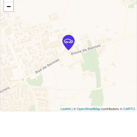
−
Leaflet
| ©
OpenStreetMap
contributors ©
CARTO