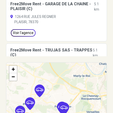
Free2Move Rent - GARAGE DE LA CHAINE -
5.1
PLAISIR (C)
km
1264 RUE JULES REGNIER
PLAISIR, 78370
Voir l'agence
Free2Move Rent - TRUJAS SAS - TRAPPES
5.1
(C)
km
551 AVENUE DES BOULEAUX
+
TRAPPES, 78190
−
Voir l'agence
Free2move Rent - TRUJAS SAS - TRAPPES
5.1
(D)
km
551 AVENUE DES BOULEAUX