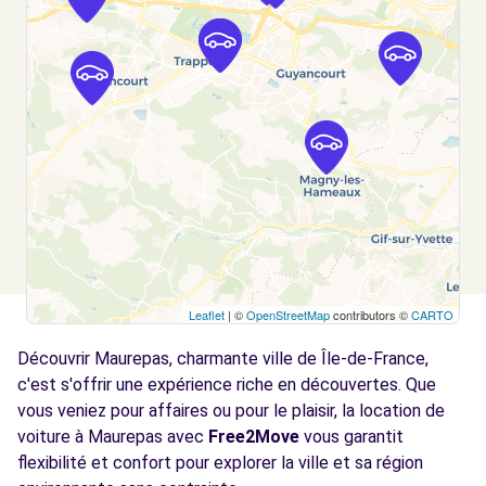
TRAPPES, 78190
Voir l'agence
Free2Move Rent - SERANE SERVICE MAURI
8.0
AUTOMOBILES - LES CLAYES-SOUS-BOIS (C)
km
4 RUE DES ENTREPRENEURS
LES CLAYES-SOUS-BOIS, 78340
Voir l'agence
Leaflet
| ©
OpenStreetMap
contributors ©
CARTO
Free2Move Rent - GARAGE DE L
8.3
AUTOROUTE - BOIS-D ARCY (C)
km
Découvrir Maurepas, charmante ville de Île-de-France,
2 AVENUE JEAN JAURES
c'est s'offrir une expérience riche en découvertes. Que
BOIS-D ARCY, 78390
vous veniez pour affaires ou pour le plaisir, la location de
voiture à Maurepas avec
Free2Move
vous garantit
Voir l'agence
flexibilité et confort pour explorer la ville et sa région