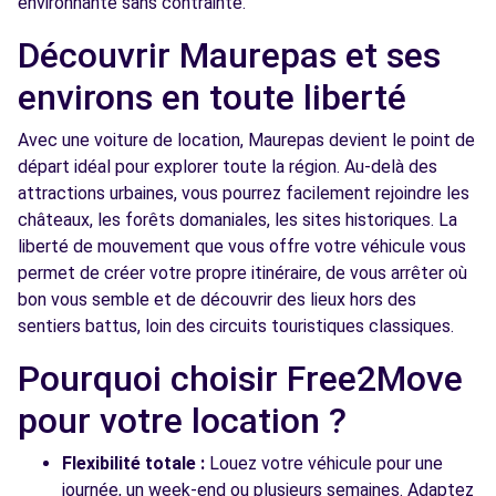
environnante sans contrainte.
Free2move Rent - S&You - MONTIGNY-LE-
8.6
Découvrir Maurepas et ses
BRETONNEUX (P)
km
environs en toute liberté
13 AVENUE AMPERE
MONTIGNY-LE-BRETONNEUX, 78180
Avec une voiture de location, Maurepas devient le point de
départ idéal pour explorer toute la région. Au-delà des
Voir l'agence
attractions urbaines, vous pourrez facilement rejoindre les
châteaux, les forêts domaniales, les sites historiques. La
Free2Move Rent - DAW - MAGNY-LES-
10.6
liberté de mouvement que vous offre votre véhicule vous
HAMEAUX (C)
km
permet de créer votre propre itinéraire, de vous arrêter où
2 RUE SALVADOR ALLENDE
bon vous semble et de découvrir des lieux hors des
MAGNY-LES-HAMEAUX, 78114
sentiers battus, loin des circuits touristiques classiques.
Pourquoi choisir Free2Move
Voir l'agence
pour votre location ?
Free2Move Rent - GARAGE ST HONORE -
13.4
Flexibilité totale :
Louez votre véhicule pour une
BUC (C)
km
journée, un week-end ou plusieurs semaines. Adaptez