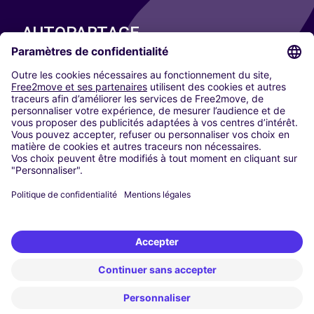
AUTOPARTAGE
NOS VILLES
Paris
Madrid
Washington DC
Milan
Rome
Turin
Vienne
Berlin
Cologne
Düsseldorf
Francfort
Hambourg
Munich
Stuttgart
Amsterdam