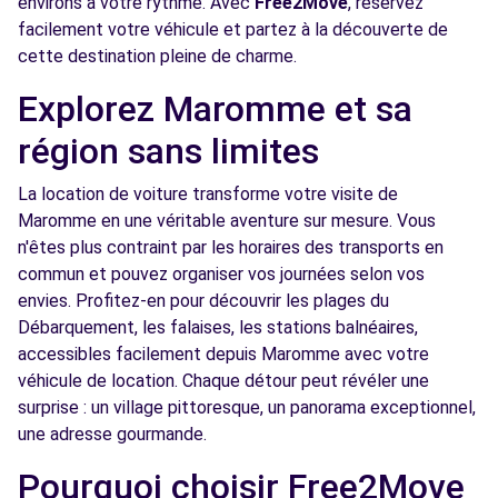
environs à votre rythme. Avec
Free2Move
, réservez
19 BOULEVARD DE VERDUN
facilement votre véhicule et partez à la découverte de
ROUEN, 76000
cette destination pleine de charme.
Voir l'agence
Explorez Maromme et sa
région sans limites
Free2move Rent - S&You - LE GRAND
7.2
QUEVILLY (C)
km
La location de voiture transforme votre visite de
RUE ANTOINE DE LAVOISIER
Maromme en une véritable aventure sur mesure. Vous
LE GRAND QUEVILLY, FR-76, 76120
n'êtes plus contraint par les horaires des transports en
commun et pouvez organiser vos journées selon vos
Voir l'agence
envies. Profitez-en pour découvrir les plages du
Débarquement, les falaises, les stations balnéaires,
accessibles facilement depuis Maromme avec votre
Free2move Rent - S&You - LE GRAND
7.2
véhicule de location. Chaque détour peut révéler une
QUEVILLY (P)
km
surprise : un village pittoresque, un panorama exceptionnel,
RUE ANTOINE DE LAVOISIER
une adresse gourmande.
LE GRAND QUEVILLY, FR-76, 76120
Pourquoi choisir Free2Move
Voir l'agence