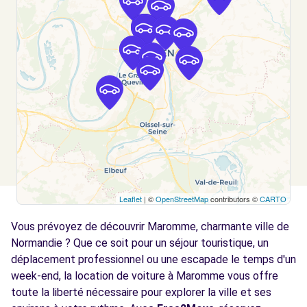
Free2Move Rent - GARAGE DE BAPEAUME -
4.7
BOIS-GUILLAUME (C)
km
RUE GUSTAVE EIFFEL - ZONE LEADER
BOIS-GUILLAUME, 76230
Voir l'agence
Free2Move Rent - GARAGE DU CAILLY -
4.9
MALAUNAY (C)
km
205 ROUTE DE DIEPPE
Leaflet
| ©
OpenStreetMap
contributors ©
CARTO
MALAUNAY, 76770
Vous prévoyez de découvrir Maromme, charmante ville de
Voir l'agence
Normandie ? Que ce soit pour un séjour touristique, un
déplacement professionnel ou une escapade le temps d'un
week-end, la location de voiture à Maromme vous offre
Free2Move Rent - GARAGE DE VERDUN -
6.8
ROUEN (C)
toute la liberté nécessaire pour explorer la ville et ses
km