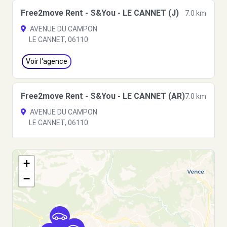
Free2move Rent - S&You - LE CANNET (J)
7.0 km
AVENUE DU CAMPON
LE CANNET, 06110
Voir l'agence
Free2move Rent - S&You - LE CANNET (AR)
7.0 km
AVENUE DU CAMPON
LE CANNET, 06110
Voir l'agence
+
−
Free2move Rent - GROUPE CHOPARD -
7.3
MOUGINS (O)
km
235 ROUTE DU CANNET
MOUGINS, 06250