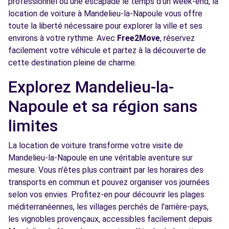
professionnel ou une escapade le temps d'un week-end, la
Free2move Rent - CHOPARD CANNES SCC -
7.3
MOUGINS (D)
location de voiture à Mandelieu-la-Napoule vous offre
km
toute la liberté nécessaire pour explorer la ville et ses
235 ROUTE DU CANNET
environs à votre rythme. Avec
Free2Move
, réservez
MOUGINS, 06250
facilement votre véhicule et partez à la découverte de
cette destination pleine de charme.
Voir l'agence
Explorez Mandelieu-la-
Free2Move Rent - MARRONNIERS AUTOS -
11.7
Napoule et sa région sans
GRASSE (C)
km
limites
AVENUE DE LA LIBERATION
GRASSE, 06130
La location de voiture transforme votre visite de
Voir l'agence
Mandelieu-la-Napoule en une véritable aventure sur
mesure. Vous n'êtes plus contraint par les horaires des
transports en commun et pouvez organiser vos journées
Free2Move Rent - CHOPARD CANNES
12.0
selon vos envies. Profitez-en pour découvrir les plages
CITROEN - GRASSE (C)
km
méditerranéennes, les villages perchés de l'arrière-pays,
ROUTE DU PLAN
les vignobles provençaux, accessibles facilement depuis
GRASSE, 06130