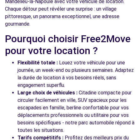
Mandelieu-la-Napoule avec votre véhicule de location.
Chaque détour peut révéler une surprise : un village
Voir l'agence
pittoresque, un panorama exceptionnel, une adresse
gourmande.
Pourquoi choisir Free2Move
Voir toutes les agences
pour votre location ?
Flexibilité totale :
Louez votre véhicule pour une
journée, un week-end ou plusieurs semaines. Adaptez
la durée de location à vos besoins réels, sans
engagement superflu.
Large choix de véhicules :
Citadine compacte pour
circuler facilement en ville, SUV spacieux pour les
escapades en famille, berline confortable pour vos
déplacements professionnels ou utilitaire pour vos
besoins spécifiques - notre parc automobile répond à
toutes les situations.
Tarifs compétitifs :
Profitez des meilleurs prix du