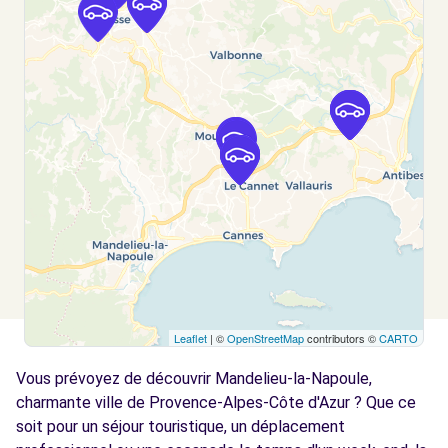
Voir l'agence
Free2move Rent - CHOPARD CANNES SCP -
7.3
MOUGINS (P)
km
235 ROUTE DU CANNET
MOUGINS, 06250
Voir l'agence
Free2move Rent - CHOPARD CANNES SCC -
7.3
MOUGINS (C)
km
235 ROUTE DU CANNET
Leaflet
| ©
OpenStreetMap
contributors ©
CARTO
MOUGINS, 06250
Vous prévoyez de découvrir Mandelieu-la-Napoule,
Voir l'agence
charmante ville de Provence-Alpes-Côte d'Azur ? Que ce
soit pour un séjour touristique, un déplacement