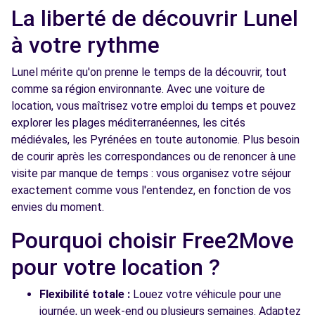
La liberté de découvrir Lunel
Free2Move Rent - GARAGE DOMITIA -
13.5
CASTRIES (C)
à votre rythme
km
AVENUE DES RAZETEURS
Lunel mérite qu'on prenne le temps de la découvrir, tout
CASTRIES, 34160
comme sa région environnante. Avec une voiture de
location, vous maîtrisez votre emploi du temps et pouvez
Voir l'agence
explorer les plages méditerranéennes, les cités
médiévales, les Pyrénées en toute autonomie. Plus besoin
Free2Move Rent - DI MAIDA GIUSEPPE -
13.9
de courir après les correspondances ou de renoncer à une
GARAGE DI MAIDA - LA GRANDE-MOTTE (C)
km
visite par manque de temps : vous organisez votre séjour
RUE DE L'INDUSTRIE
exactement comme vous l'entendez, en fonction de vos
LA GRANDE-MOTTE, 34280
envies du moment.
Pourquoi choisir Free2Move
Voir l'agence
pour votre location ?
Free2Move Rent - SARL GIL - UCHAUD (C)
14.5 km
Flexibilité totale :
Louez votre véhicule pour une
AVENUE ROBERT DE JOLY
journée, un week-end ou plusieurs semaines. Adaptez