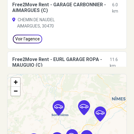
Free2Move Rent - GARAGE CARBONNIER -
6.0
AIMARGUES (C)
km
CHEMIN DE NAUDEL
AIMARGUES, 30470
Voir l'agence
Free2Move Rent - EURL GARAGE ROPA -
11.6
MAUGUIO (C)
km
ROUTE DE BAILLARGUES
+
MAUGUIO, 34130
−
Voir l'agence
Free2Move Rent - GARAGE DU VIDOURLE -
12.5
SOMMIERES (C)
km
ROUTE DE SAUSSINES