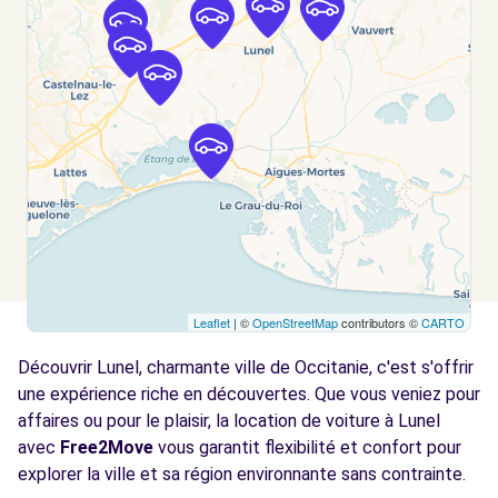
SOMMIERES, 30250
Voir l'agence
Free2Move Rent - GARAGE SERRAT SARL -
12.8
CALVISSON (C)
km
ROUTE DE SOMMIERES
CALVISSON, 30420
Voir l'agence
Leaflet
| ©
OpenStreetMap
contributors ©
CARTO
Free2Move Rent - PRV BORJA - ST-AUNES
13.4
(C)
km
Découvrir Lunel, charmante ville de Occitanie, c'est s'offrir
AVENUE DES ROMARINS - ZONE ECOPARC
une expérience riche en découvertes. Que vous veniez pour
ST-AUNES, 34130
affaires ou pour le plaisir, la location de voiture à Lunel
avec
Free2Move
vous garantit flexibilité et confort pour
Voir l'agence
explorer la ville et sa région environnante sans contrainte.