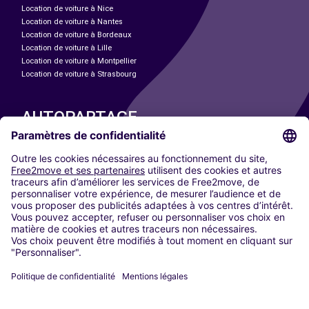
Location de voiture à Nice
Location de voiture à Nantes
Location de voiture à Bordeaux
Location de voiture à Lille
Location de voiture à Montpellier
Location de voiture à Strasbourg
AUTOPARTAGE
NOS VILLES
Paris
Madrid
Washington DC
Milan
Rome
Turin
Vienne
Berlin
Cologne
Düsseldorf
Francfort
Hambourg