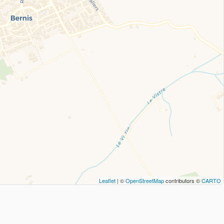
Leaflet
| ©
OpenStreetMap
contributors ©
CARTO