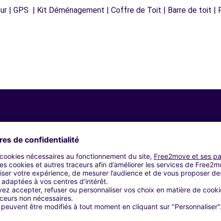
r | GPS | Kit Déménagement | Coffre de Toit | Barre de toit | P
Agences similaires
ES COURBESSAC - NIMES (C)
 (C)