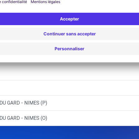
 AIMARGUES (C)
MILHAUD (C)
- NIMES (C)
 CALVISSON (C)
DU GARD - NIMES (P)
DU GARD - NIMES (O)