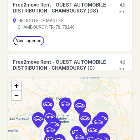
Free2move Rent - OUEST AUTOMOBILE
4.6
DISTRIBUTION - CHAMBOURCY (DS)
km
45 ROUTE DE MANTES
CHAMBOURCY, FR-78, 78240
Voir l'agence
Free2move Rent - OUEST AUTOMOBILE
4.6
DISTRIBUTION - CHAMBOURCY (C)
km
45 ROUTE DE MANTES
+
CHAMBOURCY, FR-78, 78240
−
Voir l'agence
Free2Move Rent - SE DES GARAGES VALMY
5.1
- SARTROUVILLE (C)
km
117 AVENUE DE TOBROUCK