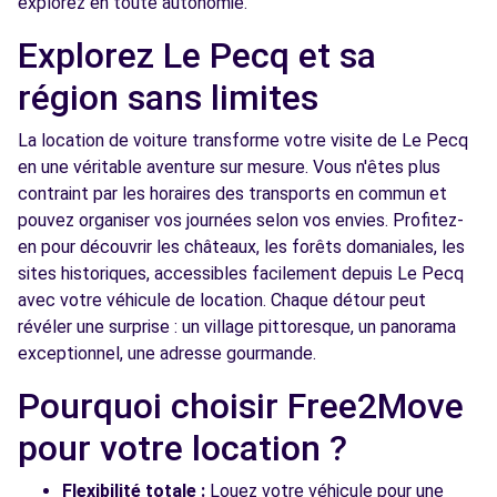
explorez en toute autonomie.
Free2Move Rent - GARAGE PATRICK THEUX
6.7
Explorez Le Pecq et sa
- NANTERRE (C)
km
région sans limites
119 RUE DES SUISSES
NANTERRE, 92000
La location de voiture transforme votre visite de Le Pecq
en une véritable aventure sur mesure. Vous n'êtes plus
Voir l'agence
contraint par les horaires des transports en commun et
pouvez organiser vos journées selon vos envies. Profitez-
Free2Move Rent - GDAP - POISSY (C)
6.7 km
en pour découvrir les châteaux, les forêts domaniales, les
sites historiques, accessibles facilement depuis Le Pecq
20B CHEMIN DE ROCOURT
avec votre véhicule de location. Chaque détour peut
POISSY, 78300
révéler une surprise : un village pittoresque, un panorama
Voir l'agence
exceptionnel, une adresse gourmande.
Pourquoi choisir Free2Move
Free2move Rent - S&You - NANTERRE (D)
8.8 km
pour votre location ?
49 Rue Noël Pons
NANTERRE, 92000
Flexibilité totale :
Louez votre véhicule pour une