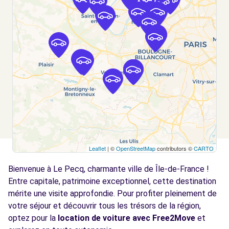
SARTROUVILLE, 78500
Voir l'agence
Free2Move Rent - BERGER AUTOMOBILES -
5.1
CARRIERES-SUR-SEINE (C)
km
64 RUE DES VIGNES BLANCHES
CARRIERES-SUR-SEINE, 78420
Voir l'agence
Leaflet
| ©
OpenStreetMap
contributors ©
CARTO
Free2move Rent - Pool Collaborateurs
6.1
Stellantis - Poissy Green Campus
km
Bienvenue à Le Pecq, charmante ville de Île-de-France !
Boulevard de l'Europe
Entre capitale, patrimoine exceptionnel, cette destination
Poissy, 78300
mérite une visite approfondie. Pour profiter pleinement de
votre séjour et découvrir tous les trésors de la région,
Voir l'agence
optez pour la
location de voiture avec Free2Move
et