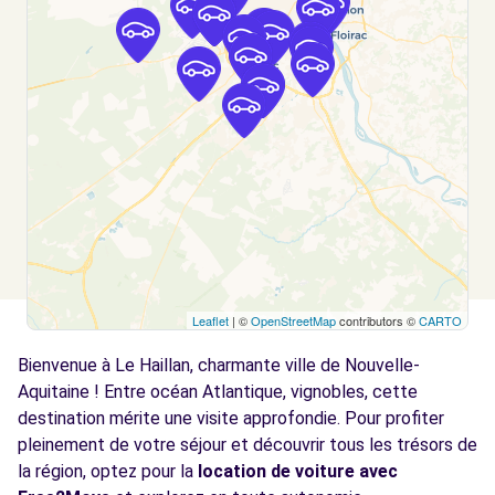
Voir l'agence
Free2move Rent - S&You - LE BOUSCAT
5.2
(C)
km
AVENUE DE LA LIBERATION CHARLES DE GAULLE
LE BOUSCAT, FR-33, 33110
Voir l'agence
Free2move Rent - S&You - LE BOUSCAT
5.2
Leaflet
| ©
OpenStreetMap
contributors ©
CARTO
(P)
km
Bienvenue à Le Haillan, charmante ville de Nouvelle-
AVENUE DE LA LIBERATION CHARLES DE GAULLE
LE BOUSCAT, FR-33, 33110
Aquitaine ! Entre océan Atlantique, vignobles, cette
destination mérite une visite approfondie. Pour profiter
Voir l'agence
pleinement de votre séjour et découvrir tous les trésors de
la région, optez pour la
location de voiture avec