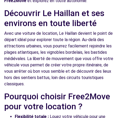
Free2Move
et explorez en toute autonomie.
Free2move Rent - S&You - LE BOUSCAT
5.2
(D)
km
Découvrir Le Haillan et ses
AVENUE DE LA LIBERATION CHARLES DE GAULLE
environs en toute liberté
LE BOUSCAT, FR-33, 33110
Avec une voiture de location, Le Haillan devient le point de
Voir l'agence
départ idéal pour explorer toute la région. Au-delà des
attractions urbaines, vous pourrez facilement rejoindre les
plages atlantiques, les vignobles bordelais, les bastides
Free2move Rent - S&You - MERIGNAC (C)
5.6 km
médiévales. La liberté de mouvement que vous offre votre
94 AVENUE DE L'ARGONNE
véhicule vous permet de créer votre propre itinéraire, de
MERIGNAC, FR-33, 33700
vous arrêter où bon vous semble et de découvrir des lieux
hors des sentiers battus, loin des circuits touristiques
Voir l'agence
classiques.
Pourquoi choisir Free2Move
Free2move Rent - S&You - MERIGNAC (P)
5.6 km
pour votre location ?
94 AVENUE DE L'ARGONNE
MERIGNAC, FR-33, 33700
Flexibilité totale :
Louez votre véhicule pour une