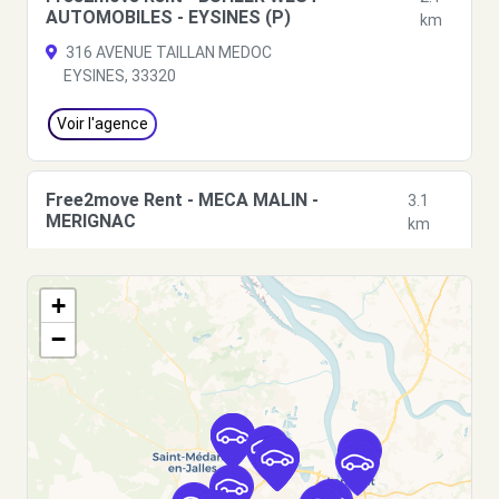
AUTOMOBILES - EYSINES (P)
km
316 AVENUE TAILLAN MEDOC
EYSINES, 33320
Voir l'agence
Free2move Rent - MECA MALIN -
3.1
MERIGNAC
km
49 RUE JACQUES PREVERT
MERIGNAC, 33700
+
Voir l'agence
−
Free2Move Rent - EDENAUTO PIGEON -
4.2
BORDEAUX BRUGES (O)
km
469 route du Médoc
BRUGES, FR-33, 33520