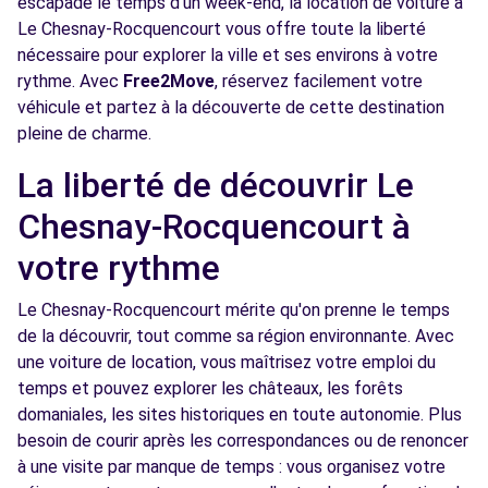
escapade le temps d'un week-end, la location de voiture à
Free2Move Rent - GARAGE PATRICK THEUX
Le Chesnay-Rocquencourt vous offre toute la liberté
8.4
- NANTERRE (C)
km
nécessaire pour explorer la ville et ses environs à votre
rythme. Avec
Free2Move
, réservez facilement votre
119 RUE DES SUISSES
véhicule et partez à la découverte de cette destination
NANTERRE, 92000
pleine de charme.
Voir l'agence
La liberté de découvrir Le
Chesnay-Rocquencourt à
Free2move Rent - VAUBAN AUTOMOBILE -
8.7
ST GERMAIN EN LAYE (P)
km
votre rythme
PLACE VAUBAN
ST GERMAIN EN LAYE, FR-78, 78100
Le Chesnay-Rocquencourt mérite qu'on prenne le temps
de la découvrir, tout comme sa région environnante. Avec
Voir l'agence
une voiture de location, vous maîtrisez votre emploi du
temps et pouvez explorer les châteaux, les forêts
domaniales, les sites historiques en toute autonomie. Plus
Free2Move Rent - GARAGE VIOLAS -
8.9
besoin de courir après les correspondances ou de renoncer
SURESNES (C)
km
à une visite par manque de temps : vous organisez votre
13 RUE DE ST-CLOUD