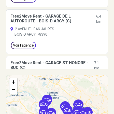
Free2Move Rent - GARAGE DE L
6.4
AUTOROUTE - BOIS-D ARCY (C)
km
2 AVENUE JEAN JAURES
BOIS-D ARCY, 78390
Voir l'agence
Free2Move Rent - GARAGE ST HONORE -
7.1
BUC (C)
km
641 AVENUE GUYNEMER
+
BUC, 78530
−
Voir l'agence
Free2move Rent - S&You - VELIZY (C)
7.1 km