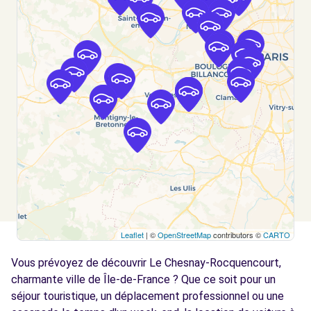
27 TER AVENUE LOUIS BREGUET
VELIZY, FR-78, 78140
Voir l'agence
Free2move Rent - S&You - VELIZY (D)
7.1 km
27 TER AVENUE LOUIS BREGUET
VELIZY, FR-78, 78140
Voir l'agence
Free2move Rent - S&You - VELIZY (P)
7.1 km
Leaflet
| ©
OpenStreetMap
contributors ©
CARTO
27 TER AVENUE LOUIS BREGUET
VELIZY VILLACOUBLAY, 78140
Vous prévoyez de découvrir Le Chesnay-Rocquencourt,
charmante ville de Île-de-France ? Que ce soit pour un
Voir l'agence
séjour touristique, un déplacement professionnel ou une