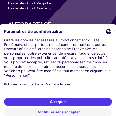
Location de voiture à Montpellier
Location de voiture à Strasbourg
AUTOPARTAGE
NOS VILLES
Paris
Madrid
Washington DC
Milan
Rome
Turin
Vienne
Berlin
Cologne
Düsseldorf
Francfort
Hambourg
Munich
Stuttgart
Amsterdam