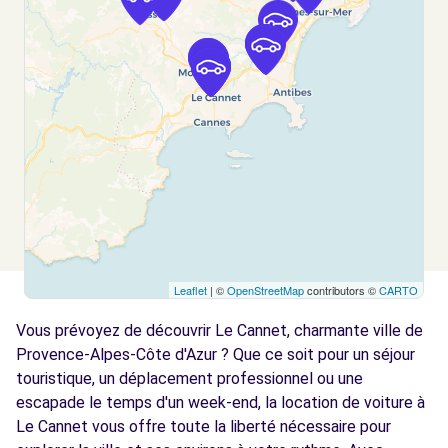
Free2move Rent - GROUPE CHOPARD -
1.2
MOUGINS (O)
km
235 ROUTE DU CANNET
MOUGINS, 06250
Voir l'agence
Free2move Rent - CHOPARD CANNES SCC -
1.3
MOUGINS (C)
km
235 ROUTE DU CANNET
Leaflet
| ©
OpenStreetMap
contributors ©
CARTO
MOUGINS, 06250
Vous prévoyez de découvrir Le Cannet, charmante ville de
Voir l'agence
Provence-Alpes-Côte d'Azur ? Que ce soit pour un séjour
touristique, un déplacement professionnel ou une
escapade le temps d'un week-end, la location de voiture à
Free2move Rent - CHOPARD CANNES SCC -
1.3
MOUGINS (D)
Le Cannet vous offre toute la liberté nécessaire pour
km