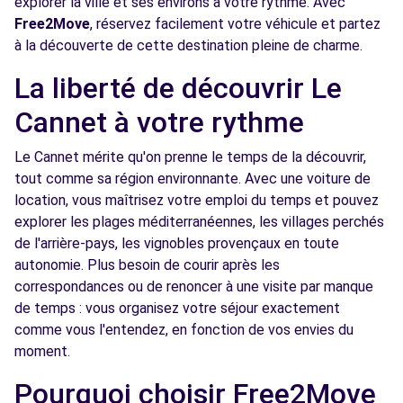
explorer la ville et ses environs à votre rythme. Avec
235 ROUTE DU CANNET
Free2Move
, réservez facilement votre véhicule et partez
MOUGINS, 06250
à la découverte de cette destination pleine de charme.
Voir l'agence
La liberté de découvrir Le
Cannet à votre rythme
Free2Move Rent - CHOPARD ANTIBES -
6.1
ANTIBES (C)
km
Le Cannet mérite qu'on prenne le temps de la découvrir,
ROUTE DE GRASSE
tout comme sa région environnante. Avec une voiture de
ANTIBES, 6600
location, vous maîtrisez votre emploi du temps et pouvez
explorer les plages méditerranéennes, les villages perchés
Voir l'agence
de l'arrière-pays, les vignobles provençaux en toute
autonomie. Plus besoin de courir après les
correspondances ou de renoncer à une visite par manque
Free2Move Rent - CHOPARD ANTIBES -
6.1
de temps : vous organisez votre séjour exactement
ANTIBES (DS)
km
comme vous l'entendez, en fonction de vos envies du
ROUTE DE GRASSE
moment.
ANTIBES, 06600
Pourquoi choisir Free2Move
Voir l'agence