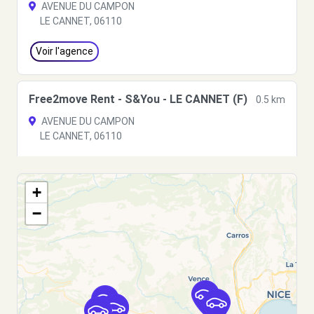
AVENUE DU CAMPON
LE CANNET, 06110
Voir l'agence
Free2move Rent - S&You - LE CANNET (F)
0.5 km
AVENUE DU CAMPON
LE CANNET, 06110
Voir l'agence
+
−
Free2move Rent - CHOPARD CANNES SCP -
1.2
MOUGINS (P)
km
235 ROUTE DU CANNET
MOUGINS, 06250
Voir l'agence