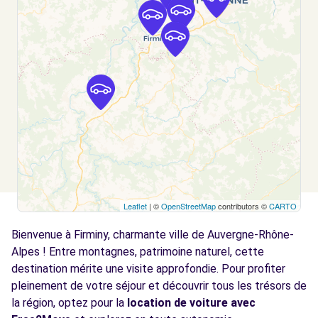
ST-GENEST-LERPT, 42530
Voir l'agence
Free2Move Rent - ETS GERARD TARDY -
9.1
TARDY AUTOMOBILES - ST-ETIENNE (C)
km
RUE DESIRE CLAUDE
ST-ETIENNE, 42100
Voir l'agence
Leaflet
| ©
OpenStreetMap
contributors ©
CARTO
Free2Move Rent - GARAGE MOSEBACH-
9.4
DORSON - ST-ETIENNE (C)
km
Bienvenue à Firminy, charmante ville de Auvergne-Rhône-
AVENUE DE ROCHETAILLEE
Alpes ! Entre montagnes, patrimoine naturel, cette
ST-ETIENNE, 42100
destination mérite une visite approfondie. Pour profiter
pleinement de votre séjour et découvrir tous les trésors de
Voir l'agence
la région, optez pour la
location de voiture avec