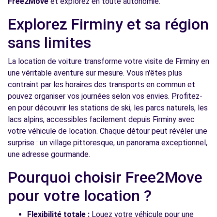
Free2Move
et explorez en toute autonomie.
Free2move Rent - BOUGAULT SA - ST
11.0
Explorez Firminy et sa région
ETIENNE (O)
km
sans limites
Rue Verney Carron
SAINT ETIENNE, FR-42, 42000
La location de voiture transforme votre visite de Firminy en
une véritable aventure sur mesure. Vous n'êtes plus
Voir l'agence
contraint par les horaires des transports en commun et
pouvez organiser vos journées selon vos envies. Profitez-
Free2Move Rent - SARL GARAGE JEREMY
12.0
en pour découvrir les stations de ski, les parcs naturels, les
OTT - ST-PRIEST-EN-JAREZ (C)
km
lacs alpins, accessibles facilement depuis Firminy avec
T ROUTE DE L'ETRAT
votre véhicule de location. Chaque détour peut révéler une
ST-PRIEST-EN-JAREZ, 42270
surprise : un village pittoresque, un panorama exceptionnel,
une adresse gourmande.
Voir l'agence
Pourquoi choisir Free2Move
pour votre location ?
Free2Move Rent - MOBILITY STEPHANOISE
12.1
SERVICE - ST-ETIENNE (C)
km
Flexibilité totale :
Louez votre véhicule pour une