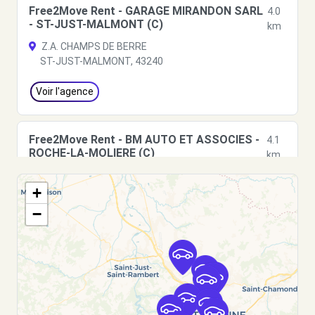
Free2Move Rent - GARAGE MIRANDON SARL
4.0
- ST-JUST-MALMONT (C)
km
Z.A. CHAMPS DE BERRE
ST-JUST-MALMONT, 43240
Voir l'agence
Free2Move Rent - BM AUTO ET ASSOCIES -
4.1
ROCHE-LA-MOLIERE (C)
km
RUE DES PIQUEURS DE FOND
+
ROCHE-LA-MOLIERE, 42230
−
Voir l'agence
Free2Move Rent - GARAGE JEAN PIERRE
7.0
TARDY - ST-GENEST-LERPT (C)
km
ROND-POINT DE DOURDEL