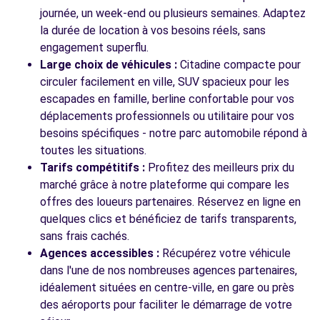
RUE VICTOR GRIGNARD
journée, un week-end ou plusieurs semaines. Adaptez
ST-ETIENNE, 42000
la durée de location à vos besoins réels, sans
engagement superflu.
Voir l'agence
Large choix de véhicules :
Citadine compacte pour
circuler facilement en ville, SUV spacieux pour les
escapades en famille, berline confortable pour vos
Voir toutes les agences
déplacements professionnels ou utilitaire pour vos
besoins spécifiques - notre parc automobile répond à
toutes les situations.
Tarifs compétitifs :
Profitez des meilleurs prix du
marché grâce à notre plateforme qui compare les
offres des loueurs partenaires. Réservez en ligne en
quelques clics et bénéficiez de tarifs transparents,
sans frais cachés.
Agences accessibles :
Récupérez votre véhicule
dans l'une de nos nombreuses agences partenaires,
idéalement situées en centre-ville, en gare ou près
des aéroports pour faciliter le démarrage de votre