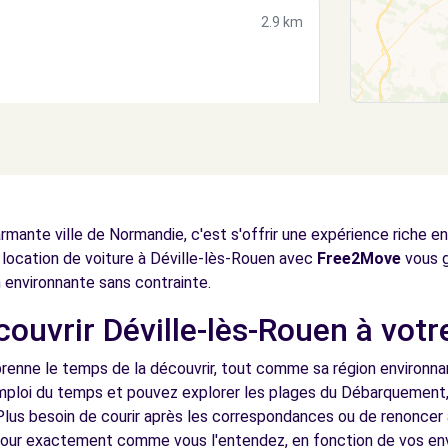
2.9 km
3.0 km
rmante ville de Normandie, c'est s'offrir une expérience riche 
 la location de voiture à Déville-lès-Rouen avec
Free2Move
vous g
on environnante sans contrainte.
couvrir Déville-lès-Rouen à vot
LLAUME (C)
3.8 km
prenne le temps de la découvrir, tout comme sa région environna
mploi du temps et pouvez explorer les plages du Débarquement, l
Plus besoin de courir après les correspondances ou de renoncer 
éjour exactement comme vous l'entendez, en fonction de vos e