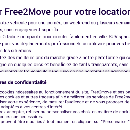
r Free2Move pour votre locatio
5.3 km
tre véhicule pour une journée, un week-end ou plusieurs semai
ls, sans engagement superflu.
:
Citadine compacte pour circuler facilement en ville, SUV spac
le pour vos déplacements professionnels ou utilitaire pour vos be
 les situations.
tez des meilleurs prix du marché grâce à notre plateforme qui c
gne en quelques clics et bénéficiez de tarifs transparents, sans 
5.7 km
cupérez votre véhicule dans l'une de nos nombreuses agences p
 près des aéroports pour faciliter le démarrage de votre séjour.
otre plateforme intuitive vous permet de réserver votre véhicu
 disponible pour répondre à toutes vos questions et vous accom
bles à découvrir à Déville-lès-R
5.7 km