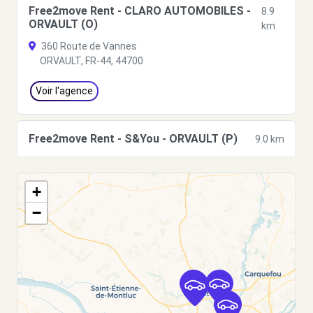
Free2move Rent - CLARO AUTOMOBILES -
8.9
ORVAULT (O)
km
360 Route de Vannes
ORVAULT, FR-44, 44700
Voir l'agence
Free2move Rent - S&You - ORVAULT (P)
9.0 km
route de Vannes
Orvault, FR-44, 44700
+
Voir l'agence
−
Free2move Rent - S&You - ORVAULT (C)
9.0 km
330 route de Vannes, Le Croisy
Orvault, FR-44, 44700