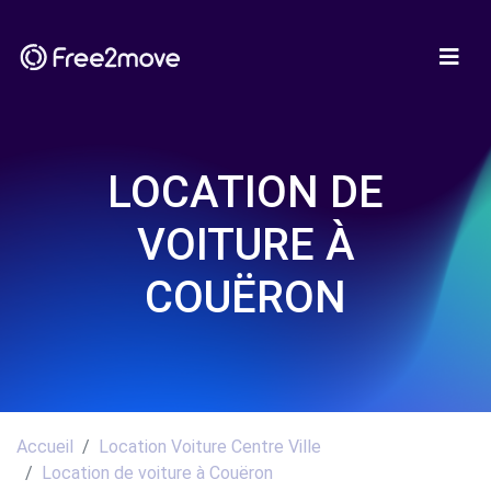
LOCATION DE
VOITURE À
COUËRON
Accueil
Location Voiture Centre Ville
Location de voiture à Couëron