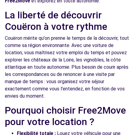
Free2Move
et explorez en toute autonomie.
NANTES (C)
km
La liberté de découvrir
13 RUE DE L'OUCHE DE VERSAILLES
NANTES, 44000
Couëron à votre rythme
Voir l'agence
Couëron mérite qu'on prenne le temps de la découvrir, tout
comme sa région environnante. Avec une voiture de
location, vous maîtrisez votre emploi du temps et pouvez
Free2Move Rent - CIBEMA RICHARD -
13.3
explorer les châteaux de la Loire, les vignobles, la côte
REZE (C)
km
atlantique en toute autonomie. Plus besoin de courir après
9 AVENUE VICTOR FORTUN
les correspondances ou de renoncer à une visite par
REZE, 44400
manque de temps : vous organisez votre séjour
exactement comme vous l'entendez, en fonction de vos
Voir l'agence
envies du moment.
Pourquoi choisir Free2Move
pour votre location ?
Flexibilité totale :
Louez votre véhicule pour une