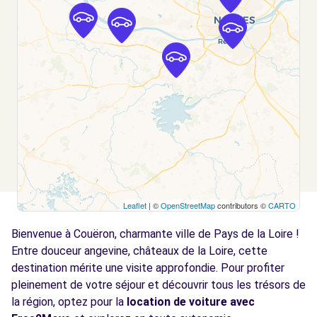
Voir l'agence
Free2Move Rent - SARL GARAGE COLIN -
9.3
ROUANS (C)
km
25 RUE JOSEPH CUGNOT
ROUANS, 44640
Voir l'agence
Free2Move Rent - ROBIN AUTOMOBILES -
12.3
ORVAULT (C)
km
Leaflet
| ©
OpenStreetMap
contributors ©
CARTO
133 ROUTE DE RENNES
Bienvenue à Couëron, charmante ville de Pays de la Loire !
ORVAULT, 44700
Entre douceur angevine, châteaux de la Loire, cette
Voir l'agence
destination mérite une visite approfondie. Pour profiter
pleinement de votre séjour et découvrir tous les trésors de
la région, optez pour la
location de voiture avec
Free2Move Rent - GARAGE SAINT FELIX -
12.6