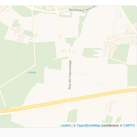
Leaflet
| ©
OpenStreetMap
contributors ©
CARTO