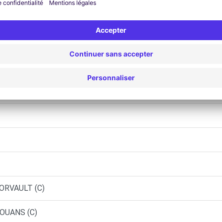
 ORVAULT (O)
AS - BOUAYE (C)
NANTES (C)
ORVAULT (C)
ROUANS (C)