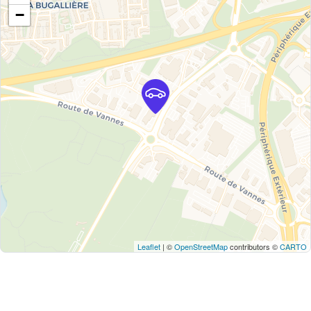
−
Leaflet
| ©
OpenStreetMap
contributors ©
CARTO