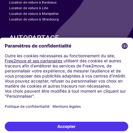
Location de voiture à Bordeaux
Location de voiture à Lille
Location de voiture à Montpellier
Location de voiture à Strasbourg
AUTOPARTAGE
NOS VILLES
Paris
Madrid
Washington DC
Milan
Rome
Turin
Vienne
Berlin
Cologne
Düsseldorf
Francfort
Hambourg
Munich
Stuttgart