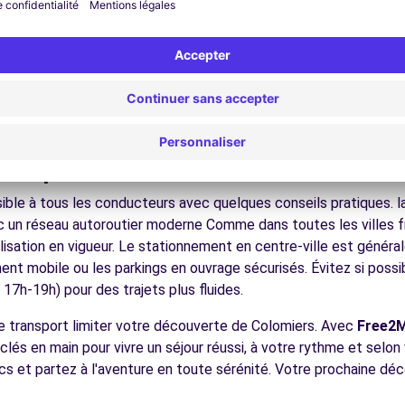
nez dans les ruelles du cœur de ville et découvrez son patrimoin
ez les musées et monuments qui font la richesse de Colomiers.
ofitez des parcs et jardins pour une pause détente en pleine nat
s plages méditerranéennes, les cités médiévales, les Pyrénées,
 (C)
6.4 km
écouvrez la gastronomie régionale dans les restaurants et mar
ues pour conduire à Colomiers
ble à tous les conducteurs avec quelques conseils pratiques. la
 un réseau autoroutier moderne Comme dans toutes les villes f
nalisation en vigueur. Le stationnement en centre-ville est géné
ences
ement mobile ou les parkings en ouvrage sécurisés. Évitez si possi
7h-19h) pour des trajets plus fluides.
de transport limiter votre découverte de Colomiers. Avec
Free2
clés en main pour vivre un séjour réussi, à votre rythme et selo
ics et partez à l'aventure en toute sérénité. Votre prochaine d