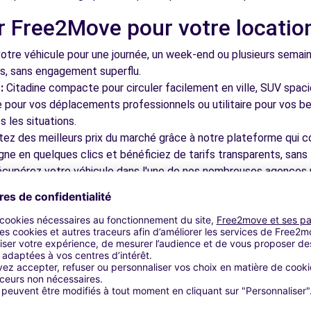
r Free2Move pour votre locatio
IEU (C)
5.0 km
tre véhicule pour une journée, un week-end ou plusieurs semai
ls, sans engagement superflu.
:
Citadine compacte pour circuler facilement en ville, SUV spac
le pour vos déplacements professionnels ou utilitaire pour vos be
 les situations.
tez des meilleurs prix du marché grâce à notre plateforme qui c
gne en quelques clics et bénéficiez de tarifs transparents, sans 
6.3 km
cupérez votre véhicule dans l'une de nos nombreuses agences p
 près des aéroports pour faciliter le démarrage de votre séjour.
otre plateforme intuitive vous permet de réserver votre véhicu
 disponible pour répondre à toutes vos questions et vous accom
bles à découvrir à Colomiers et
ELLE (C)
6.3 km