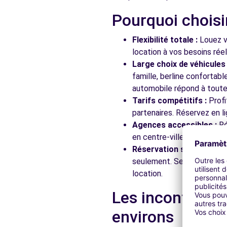
Pourquoi choisi
Free2Move Rent - GARAGE DES CEDRES - CORNEBARR
Flexibilité totale :
Louez vo
ROUTE DE MONDONVILLE
location à vos besoins rée
CORNEBARRIEU, 31700
Large choix de véhicules 
famille, berline confortab
Voir l'agence
automobile répond à toutes
Tarifs compétitifs :
Profi
partenaires. Réservez en li
Free2Move Rent - GARAGE VAUTOUR - TOULOUSE (C)
Agences accessibles :
Ré
RUE DES FONTAINES
en centre-ville, en gare ou
TOULOUSE, 31300
Réservation simplifiée :
N
seulement. Service client
Voir l'agence
location.
Les incontourna
Free2Move Rent - BEAUZELLE AUTOMOBILES - BEAUZ
environs
741 AVENUE DE GAROSSOS
BEAUZELLE, 31700