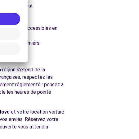
e architectural.
ure.
 facilement accessibles en
chés de Colomiers.
 région s'étend de la
rançaises, respectez les
ralement réglementé : pensez à
ble les heures de pointe
Move
et votre location voiture
n vos envies. Réservez votre
écouverte vous attend à