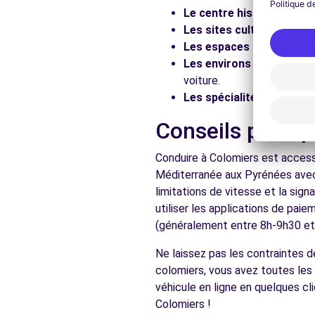
Le centre historique :
Flâ
Voir l'agence
Les sites culturels :
Visit
Les espaces naturels :
Pr
Les environs :
Explorez le
Free2Move Rent - GARAGE ALCAZAR SARL - LEGUEVIN
voiture.
Les spécialités locales :
D
ROUTE DE TOULOUSE
LEGUEVIN, 31490
Conseils pratiq
Voir l'agence
Conduire à Colomiers est accessi
Méditerranée aux Pyrénées avec
limitations de vitesse et la sig
Voir toutes les ag
utiliser les applications de pai
(généralement entre 8h-9h30 et 1
Ne laissez pas les contraintes 
colomiers, vous avez toutes les 
véhicule en ligne en quelques cl
Colomiers !