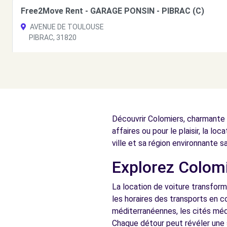
Free2Move Rent - GARAGE PONSIN - PIBRAC (C)
AVENUE DE TOULOUSE
PIBRAC, 31820
Voir l'agence
Free2move Rent - Airport TLS - Parkme - Blagnac
rue Raymond Grimaud
Découvrir Colomiers, charmante v
Blagnac, FR-31, 31700
affaires ou pour le plaisir, la lo
Voir l'agence
ville et sa région environnante s
Explorez Colomi
Free2Move Rent - MIDI SERVICE - TOULOUSE (C)
La location de voiture transform
RUE DU GENERAL LIONEL DE MARMIER
les horaires des transports en 
TOULOUSE, 31300
méditerranéennes, les cités méd
Chaque détour peut révéler une 
Voir l'agence