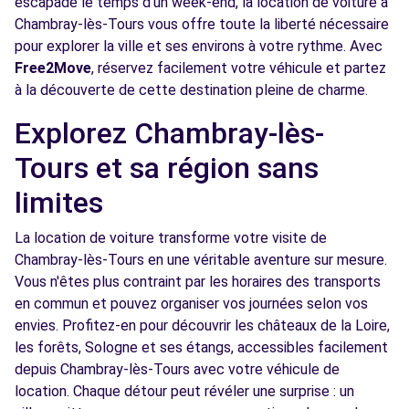
escapade le temps d'un week-end, la location de voiture à
Chambray-lès-Tours vous offre toute la liberté nécessaire
Free2move Rent - ABCIS TOURAINE BY
10.2
pour explorer la ville et ses environs à votre rythme. Avec
AUTOSPHERE - ST CYR SUR LOIRE (P)
km
Free2Move
, réservez facilement votre véhicule et partez
215 BD CHARLES DE GAULLE
à la découverte de cette destination pleine de charme.
ST CYR SUR LOIRE, FR-37, 37540
Explorez Chambray-lès-
Voir l'agence
Tours et sa région sans
limites
Free2Move Rent - AUTOMOBILES THIERRY
10.4
MERIGOT - FONDETTES (C)
km
La location de voiture transforme votre visite de
4 RUE DES JONCHERIES
Chambray-lès-Tours en une véritable aventure sur mesure.
FONDETTES, 37230
Vous n'êtes plus contraint par les horaires des transports
en commun et pouvez organiser vos journées selon vos
Voir l'agence
envies. Profitez-en pour découvrir les châteaux de la Loire,
les forêts, Sologne et ses étangs, accessibles facilement
depuis Chambray-lès-Tours avec votre véhicule de
Free2Move Rent - GARAGE ROUVRE -
11.4
location. Chaque détour peut révéler une surprise : un
TRUYES (C)
km