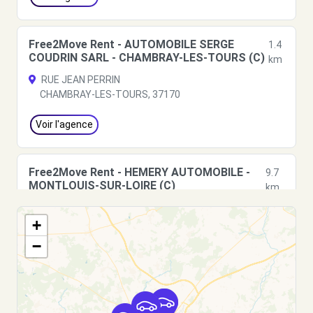
Free2Move Rent - AUTOMOBILE SERGE
1.4
COUDRIN SARL - CHAMBRAY-LES-TOURS (C)
km
RUE JEAN PERRIN
CHAMBRAY-LES-TOURS, 37170
Voir l'agence
Free2Move Rent - HEMERY AUTOMOBILE -
9.7
MONTLOUIS-SUR-LOIRE (C)
km
12 RUE PIERRE MAITRE
+
MONTLOUIS-SUR-LOIRE, 37270
−
Voir l'agence
Free2move Rent - S&You - TOURS (D)
9.8 km