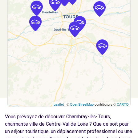
20 AVENUE GUSTAVE EIFFEL
TOURS, FR-37, 37100
Voir l'agence
Free2move Rent - S&You - TOURS (C)
9.8 km
20 AVENUE GUSTAVE EIFFEL
TOURS, FR-37, 37100
Voir l'agence
Free2move Rent - GROUPE AUTOSPHERE -
9.9
ST-CYR-SUR-LOIRE (O)
km
Leaflet
| ©
OpenStreetMap
contributors ©
CARTO
211 BOULEVARD DU GENERAL DE GAULLE
Vous prévoyez de découvrir Chambray-lès-Tours,
ST-CYR-SUR-LOIRE, 37540
charmante ville de Centre-Val de Loire ? Que ce soit pour
Voir l'agence
un séjour touristique, un déplacement professionnel ou une