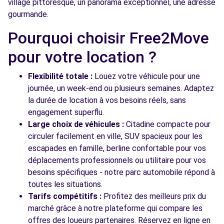
village pittoresque, un panorama exceptionnel, une adresse
ALLEE DE LA TOUR CARREE
gourmande.
TRUYES, 37320
Pourquoi choisir Free2Move
Voir l'agence
pour votre location ?
Flexibilité totale :
Louez votre véhicule pour une
Voir toutes les agences
journée, un week-end ou plusieurs semaines. Adaptez
la durée de location à vos besoins réels, sans
engagement superflu.
Large choix de véhicules :
Citadine compacte pour
circuler facilement en ville, SUV spacieux pour les
escapades en famille, berline confortable pour vos
déplacements professionnels ou utilitaire pour vos
besoins spécifiques - notre parc automobile répond à
toutes les situations.
Tarifs compétitifs :
Profitez des meilleurs prix du
marché grâce à notre plateforme qui compare les
offres des loueurs partenaires. Réservez en ligne en