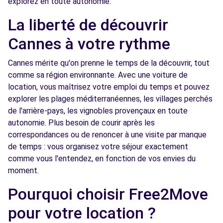
explorez en toute autonomie.
235 ROUTE DU CANNET
MOUGINS, 06250
La liberté de découvrir
Voir l'agence
Cannes à votre rythme
Cannes mérite qu'on prenne le temps de la découvrir, tout
Free2move Rent - CHOPARD ANTIBES SCC -
7.8
comme sa région environnante. Avec une voiture de
ANTIBES (O)
km
location, vous maîtrisez votre emploi du temps et pouvez
1945 ROUTE DE GRASSE
explorer les plages méditerranéennes, les villages perchés
ANTIBES, 06600
de l'arrière-pays, les vignobles provençaux en toute
autonomie. Plus besoin de courir après les
Voir l'agence
correspondances ou de renoncer à une visite par manque
de temps : vous organisez votre séjour exactement
comme vous l'entendez, en fonction de vos envies du
Free2Move Rent - CHOPARD ANTIBES -
7.8
moment.
ANTIBES (DS)
km
ROUTE DE GRASSE
Pourquoi choisir Free2Move
ANTIBES, 06600
pour votre location ?
Voir l'agence