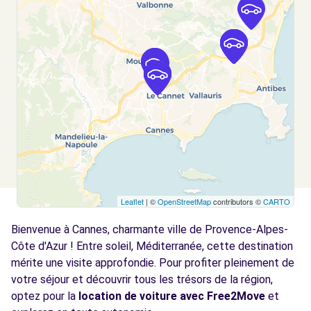
Free2move Rent - GROUPE CHOPARD -
3.5
MOUGINS (O)
km
235 ROUTE DU CANNET
MOUGINS, 06250
Voir l'agence
Free2move Rent - CHOPARD CANNES SCC -
3.6
MOUGINS (C)
km
235 ROUTE DU CANNET
Leaflet
| ©
OpenStreetMap
contributors ©
CARTO
MOUGINS, 06250
Bienvenue à Cannes, charmante ville de Provence-Alpes-
Voir l'agence
Côte d'Azur ! Entre soleil, Méditerranée, cette destination
mérite une visite approfondie. Pour profiter pleinement de
votre séjour et découvrir tous les trésors de la région,
Free2move Rent - CHOPARD CANNES SCC -
3.6
MOUGINS (D)
optez pour la
location de voiture avec Free2Move
et
km