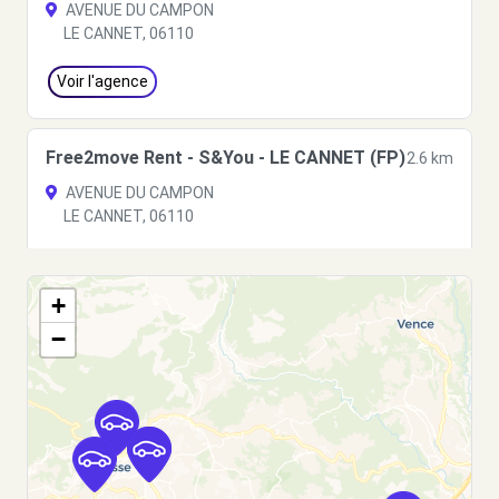
AVENUE DU CAMPON
LE CANNET, 06110
Voir l'agence
Free2move Rent - S&You - LE CANNET (FP)
2.6 km
AVENUE DU CAMPON
LE CANNET, 06110
Voir l'agence
+
−
Free2move Rent - CHOPARD CANNES SCP -
3.5
MOUGINS (P)
km
235 ROUTE DU CANNET
MOUGINS, 06250
Voir l'agence