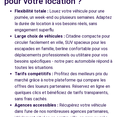
pour votre location ?
Free2Move Rent - SOFIDAP BRUAY LA
11.4
BUISSIERE - BRUAY-LA-BUISSIERE (C)
Flexibilité totale :
Louez votre véhicule pour une
km
journée, un week-end ou plusieurs semaines. Adaptez
39 RUE DES FRERES LUMIERES
la durée de location à vos besoins réels, sans
BRUAY-LA-BUISSIERE, 62700
engagement superflu.
Voir l'agence
Large choix de véhicules :
Citadine compacte pour
circuler facilement en ville, SUV spacieux pour les
escapades en famille, berline confortable pour vos
déplacements professionnels ou utilitaire pour vos
Voir toutes les agences
besoins spécifiques - notre parc automobile répond à
toutes les situations.
Tarifs compétitifs :
Profitez des meilleurs prix du
marché grâce à notre plateforme qui compare les
offres des loueurs partenaires. Réservez en ligne en
quelques clics et bénéficiez de tarifs transparents,
sans frais cachés.
Agences accessibles :
Récupérez votre véhicule
dans l'une de nos nombreuses agences partenaires,