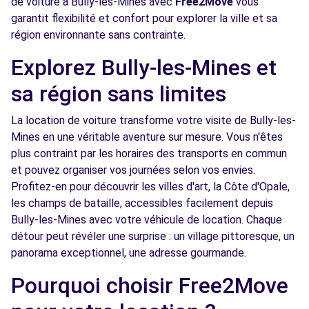
de voiture à Bully-les-Mines avec
Free2Move
vous
garantit flexibilité et confort pour explorer la ville et sa
Voir l'agence
région environnante sans contrainte.
Explorez Bully-les-Mines et
Free2Move Rent - GARAGE PORTE DE
10.3
FLANDRES - GPF - AUCHY-LES-MINES (C)
sa région sans limites
km
RUE ELSA TRIOLET
La location de voiture transforme votre visite de Bully-les-
AUCHY-LES-MINES, 62138
Mines en une véritable aventure sur mesure. Vous n'êtes
Voir l'agence
plus contraint par les horaires des transports en commun
et pouvez organiser vos journées selon vos envies.
Profitez-en pour découvrir les villes d'art, la Côte d'Opale,
Free2Move Rent - CHRYS - LOISON-SOUS-
10.7
les champs de bataille, accessibles facilement depuis
LENS (C)
km
Bully-les-Mines avec votre véhicule de location. Chaque
19 RUE DE L'ABBAYE
détour peut révéler une surprise : un village pittoresque, un
LOISON-SOUS-LENS, 62218
panorama exceptionnel, une adresse gourmande.
Voir l'agence
Pourquoi choisir Free2Move