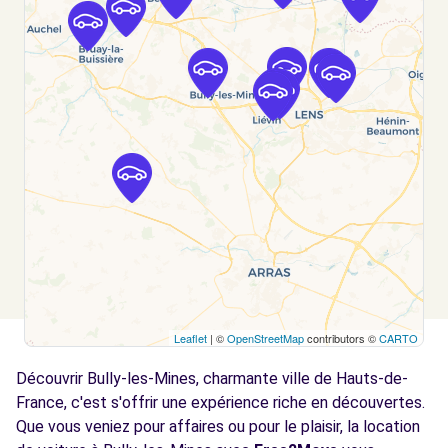
Free2move Rent - LES CHEVRONS SOFIDA -
5.9
LOOS EN GOHELLE (C)
km
ROUTE DE BETHUNE
LOOS EN GOHELLE, FR-62, 62750
Voir l'agence
Free2move Rent - LES CHEVRONS SOFIDA -
9.1
BETHUNE (C)
km
avenue du president kennedy
BETHUNE, FR-62, 62400
Voir l'agence
Leaflet
| ©
OpenStreetMap
contributors ©
CARTO
Free2move Rent - SOFIDAP LENS - LOISON
10.0
Découvrir Bully-les-Mines, charmante ville de Hauts-de-
SOUS LENS (P)
km
France, c'est s'offrir une expérience riche en découvertes.
102 ROUTE DE LILLE
Que vous veniez pour affaires ou pour le plaisir, la location
LOISON SOUS LENS, 62218