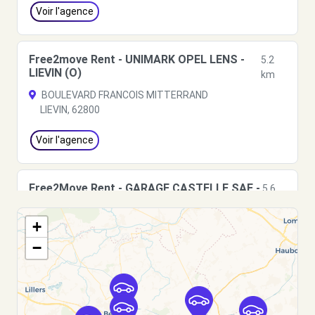
Voir l'agence
Free2move Rent - UNIMARK OPEL LENS -
5.2
LIEVIN (O)
km
BOULEVARD FRANCOIS MITTERRAND
LIEVIN, 62800
Voir l'agence
Free2Move Rent - GARAGE CASTELLE SAE -
5.6
LIEVIN (C)
km
+
98 RUE JEAN JAURES
LIEVIN, 62800
−
Voir l'agence