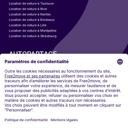
Location de voiture à Toulouse
Location de voiture à Nice
Location de voiture à Nantes
Location de voiture à Bordeaux
Location de voiture à Lille
Location de voiture à Montpellier
Location de voiture à Strasbourg
AUTOPARTAGE
NOS VILLES
Paris
Madrid
Washington DC
Milan
Rome
Turin
Vienne
Berlin
Cologne
Düsseldorf
Francfort