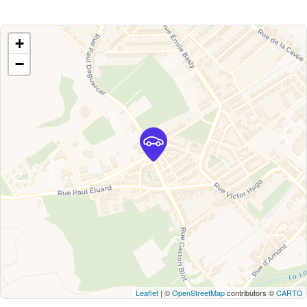
+
−
Leaflet
| ©
OpenStreetMap
contributors ©
CARTO