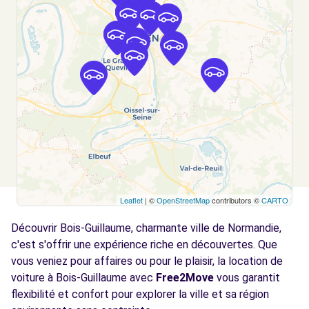
Voir l'agence
Free2move Rent - S&You - ROUEN (C)
4.3 km
144 AVENUE DU MONT RIBOUDET
ROUEN, FR-76, 76000
Voir l'agence
Free2move Rent - S&You - ROUEN (D)
4.3 km
144 AVENUE DU MONT RIBOUDET
Leaflet
| ©
OpenStreetMap
contributors ©
CARTO
ROUEN, FR-76, 76000
Découvrir Bois-Guillaume, charmante ville de Normandie,
Voir l'agence
c'est s'offrir une expérience riche en découvertes. Que
vous veniez pour affaires ou pour le plaisir, la location de
voiture à Bois-Guillaume avec
Free2Move
vous garantit
Free2Move Rent - SARL DU MOULIN A
5.3
POUDRE - MAROMME (C)
flexibilité et confort pour explorer la ville et sa région
km