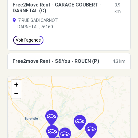
Free2Move Rent - GARAGE GOUBERT -
3.9
DARNETAL (C)
km
7 RUE SADI CARNOT
DARNETAL, 76160
Voir l'agence
Free2move Rent - S&You - ROUEN (P)
4.3 km
144 AV DU MONT RIBOUDET
ROUEN, FR-76, 76000
+
Voir l'agence
−
Free2move Rent - S&You - ROUEN (O)
4.3 km
AVENUE DU MONT RIBOUDET
ROUEN, 76000