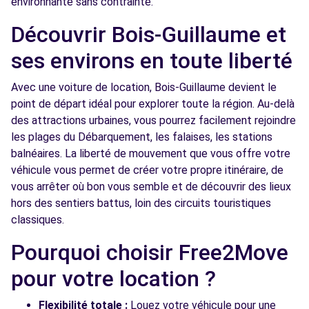
environnante sans contrainte.
RUE MARCEL PAUL
MAROMME, 76150
Découvrir Bois-Guillaume et
Voir l'agence
ses environs en toute liberté
Avec une voiture de location, Bois-Guillaume devient le
Free2Move Rent - MGS AUTOMOBILES -
6.0
point de départ idéal pour explorer toute la région. Au-delà
QUINCAMPOIX (C)
km
des attractions urbaines, vous pourrez facilement rejoindre
660 ROUTE DE NEUFCHATEL
les plages du Débarquement, les falaises, les stations
QUINCAMPOIX, 76230
balnéaires. La liberté de mouvement que vous offre votre
véhicule vous permet de créer votre propre itinéraire, de
Voir l'agence
vous arrêter où bon vous semble et de découvrir des lieux
hors des sentiers battus, loin des circuits touristiques
classiques.
Free2Move Rent - GARAGE DE L'AVENUE -
7.2
SOTTEVILLE-LES-ROUEN (C)
km
Pourquoi choisir Free2Move
157 AVENUE DU 14 JUILLET
pour votre location ?
SOTTEVILLE-LES-ROUEN, 76300
Voir l'agence
Flexibilité totale :
Louez votre véhicule pour une