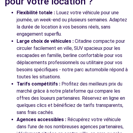
pour votre location ?
BEAUZELLE, 31700
Flexibilité totale :
Louez votre véhicule pour une
Voir l'agence
journée, un week-end ou plusieurs semaines. Adaptez
la durée de location à vos besoins réels, sans
engagement superflu.
Voir toutes les agences
Large choix de véhicules :
Citadine compacte pour
circuler facilement en ville, SUV spacieux pour les
escapades en famille, berline confortable pour vos
déplacements professionnels ou utilitaire pour vos
besoins spécifiques - notre parc automobile répond à
toutes les situations.
Tarifs compétitifs :
Profitez des meilleurs prix du
marché grâce à notre plateforme qui compare les
offres des loueurs partenaires. Réservez en ligne en
quelques clics et bénéficiez de tarifs transparents,
sans frais cachés.
Agences accessibles :
Récupérez votre véhicule
dans l'une de nos nombreuses agences partenaires,