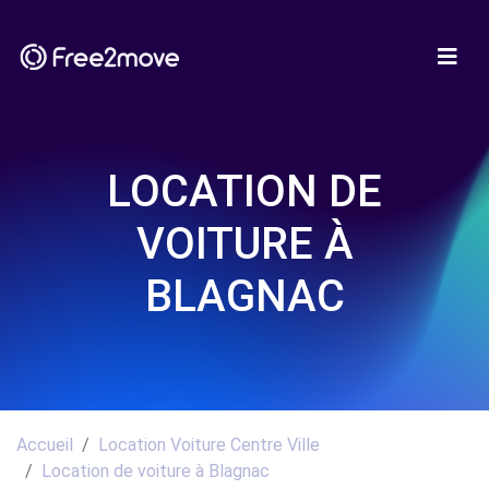
LOCATION DE
VOITURE À
BLAGNAC
Accueil
Location Voiture Centre Ville
Location de voiture à Blagnac