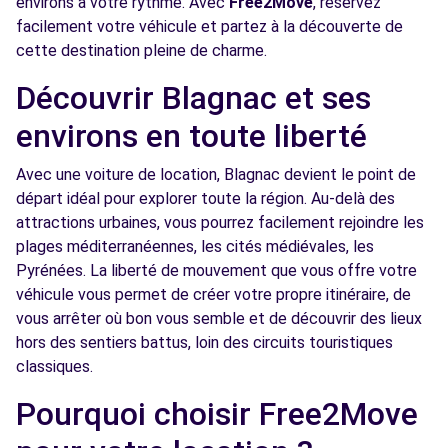
environs à votre rythme. Avec
Free2Move
, réservez
Free2Move Rent - MIDI SERVICE -
3.7
facilement votre véhicule et partez à la découverte de
TOULOUSE (C)
km
cette destination pleine de charme.
RUE DU GENERAL LIONEL DE MARMIER
Découvrir Blagnac et ses
TOULOUSE, 31300
environs en toute liberté
Voir l'agence
Avec une voiture de location, Blagnac devient le point de
départ idéal pour explorer toute la région. Au-delà des
Free2Move Rent - GARAGE LAURENT SARL -
4.4
FENOUILLET (C)
km
attractions urbaines, vous pourrez facilement rejoindre les
plages méditerranéennes, les cités médiévales, les
ROUTE DE LACOURTENSOURT
Pyrénées. La liberté de mouvement que vous offre votre
FENOUILLET, 31150
véhicule vous permet de créer votre propre itinéraire, de
Voir l'agence
vous arrêter où bon vous semble et de découvrir des lieux
hors des sentiers battus, loin des circuits touristiques
classiques.
Free2Move Rent - BEAUZELLE
4.4
AUTOMOBILES - BEAUZELLE (C)
Pourquoi choisir Free2Move
km
741 AVENUE DE GAROSSOS