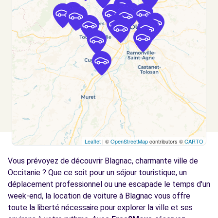
Voir l'agence
Free2move Rent - S&You - TOULOUSE
3.5
CEDEX (C)
km
1 bis avenue Salvador Allende
TOULOUSE CEDEX, FR-31, 31200
Voir l'agence
Free2Move Rent - GARAGE VAUTOUR -
3.7
Leaflet
| ©
OpenStreetMap
contributors ©
CARTO
TOULOUSE (C)
km
Vous prévoyez de découvrir Blagnac, charmante ville de
RUE DES FONTAINES
TOULOUSE, 31300
Occitanie ? Que ce soit pour un séjour touristique, un
déplacement professionnel ou une escapade le temps d'un
Voir l'agence
week-end, la location de voiture à Blagnac vous offre
toute la liberté nécessaire pour explorer la ville et ses