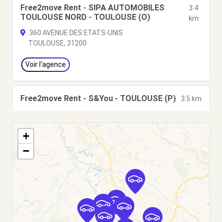
Free2move Rent - SIPA AUTOMOBILES
3.4
TOULOUSE NORD - TOULOUSE (O)
km
360 AVENUE DES ETATS-UNIS
TOULOUSE, 31200
Voir l'agence
Free2move Rent - S&You - TOULOUSE (P)
3.5 km
1 bis avenue Salvador Allende
TOULOUSE, FR-31, 31200
+
Voir l'agence
−
Free2move Rent - S&You - TOULOUSE
3.5
CEDEX (D)
km
1 bis avenue Salvador Allende
TOULOUSE CEDEX, FR-31, 31200