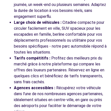
MARSEILLE, 13012
journée, un week-end ou plusieurs semaines. Adaptez
la durée de location à vos besoins réels, sans
Voir l'agence
engagement superflu.
Large choix de véhicules :
Citadine compacte pour
circuler facilement en ville, SUV spacieux pour les
Voir toutes les agences
escapades en famille, berline confortable pour vos
déplacements professionnels ou utilitaire pour vos
besoins spécifiques - notre parc automobile répond à
toutes les situations.
Tarifs compétitifs :
Profitez des meilleurs prix du
marché grâce à notre plateforme qui compare les
offres des loueurs partenaires. Réservez en ligne en
quelques clics et bénéficiez de tarifs transparents,
sans frais cachés.
Agences accessibles :
Récupérez votre véhicule
dans l'une de nos nombreuses agences partenaires,
idéalement situées en centre-ville, en gare ou près
des aéroports pour faciliter le démarrage de votre