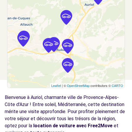
Voir l'agence
Free2move Rent - PARASCANDOLA -
11.3
AUBAGNE (DS)
km
1200 ROUTE DE LA LEGION
AUBAGNE, FR-13, 13400
Voir l'agence
Free2move Rent - PARASCANDOLA -
11.3
Leaflet
| ©
OpenStreetMap
contributors ©
CARTO
AUBAGNE (C)
km
Bienvenue à Auriol, charmante ville de Provence-Alpes-
1200 ROUTE DE LA LEGION
AUBAGNE, FR-13, 13400
Côte d'Azur ! Entre soleil, Méditerranée, cette destination
mérite une visite approfondie. Pour profiter pleinement de
Voir l'agence
votre séjour et découvrir tous les trésors de la région,
optez pour la
location de voiture avec Free2Move
et