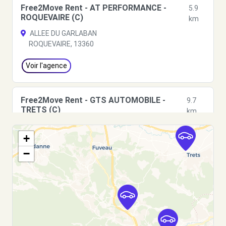
Free2Move Rent - AT PERFORMANCE -
5.9
ROQUEVAIRE (C)
km
ALLEE DU GARLABAN
ROQUEVAIRE, 13360
Voir l'agence
Free2Move Rent - GTS AUTOMOBILE -
9.7
TRETS (C)
km
AVENUE DE GARDANNE
+
TRETS, 13530
−
Voir l'agence
Free2move Rent - S&You - AUBAGNE (P)
10.2 km
250 ROUTE DE LA CIOTAT
AUBAGNE, FR-13, 13400