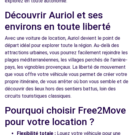
explorez en toute autonomie.
Free2move Rent - ADP PARASCANDOLA -
12.0
AUBAGNE (O)
km
Découvrir Auriol et ses
2145 ROUTE DE LA LEGION
environs en toute liberté
AUBAGNE, 13400
Avec une voiture de location, Auriol devient le point de
Voir l'agence
départ idéal pour explorer toute la région. Au-delà des
attractions urbaines, vous pourrez facilement rejoindre les
plages méditerranéennes, les villages perchés de l'arrière-
Free2Move Rent - AUTO PERFORMANCES -
13.6
ROQUEFORT-LA-BEDOULE (C)
km
pays, les vignobles provençaux. La liberté de mouvement
que vous offre votre véhicule vous permet de créer votre
RUE AMPERE - ZI LES PLAINES DU CAIRE
propre itinéraire, de vous arrêter où bon vous semble et de
ROQUEFORT-LA-BEDOULE, 13830
découvrir des lieux hors des sentiers battus, loin des
Voir l'agence
circuits touristiques classiques.
Pourquoi choisir Free2Move
Free2Move Rent - VALENTINE
14.7
pour votre location ?
AUTOMOBILES - MARSEILLE (C)
km
ROND-POINT GERARD TOULON
Flexibilité totale :
Louez votre véhicule pour une