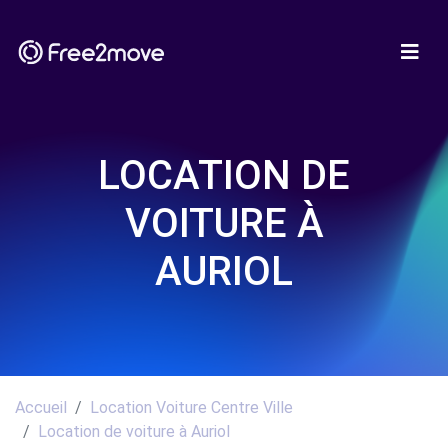
LOCATION DE
VOITURE À
AURIOL
Accueil
Location Voiture Centre Ville
Location de voiture à Auriol