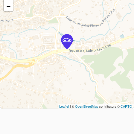
−
Leaflet
| ©
OpenStreetMap
contributors ©
CARTO