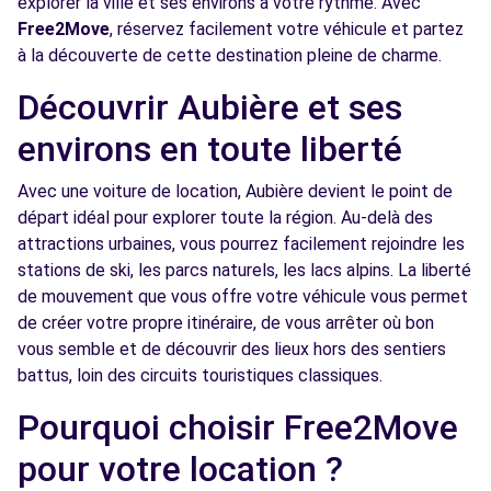
explorer la ville et ses environs à votre rythme. Avec
Free2Move
, réservez facilement votre véhicule et partez
Free2Move Rent - AD CARS - GERZAT (C)
7.5 km
à la découverte de cette destination pleine de charme.
RUE FRANCOIS ARAGO
Découvrir Aubière et ses
GERZAT, 63360
environs en toute liberté
Voir l'agence
Avec une voiture de location, Aubière devient le point de
départ idéal pour explorer toute la région. Au-delà des
Free2Move Rent - JACQUEMOT SEBASTIEN -
7.6
COURNON-D'AUVERGNE (C)
km
attractions urbaines, vous pourrez facilement rejoindre les
stations de ski, les parcs naturels, les lacs alpins. La liberté
BOULEVARD LOUIS PASTEUR
de mouvement que vous offre votre véhicule vous permet
COURNON-D'AUVERGNE, 63800
de créer votre propre itinéraire, de vous arrêter où bon
Voir l'agence
vous semble et de découvrir des lieux hors des sentiers
battus, loin des circuits touristiques classiques.
Pourquoi choisir Free2Move
Free2move Rent - GARAGE PAULIN -
8.1
LEMPDES (C)
km
pour votre location ?
2 RUE PIERRE BOULANGER