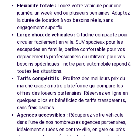
LEMPDES, 63370
Flexibilité totale :
Louez votre véhicule pour une
journée, un week-end ou plusieurs semaines. Adaptez
Voir l'agence
la durée de location à vos besoins réels, sans
engagement superflu.
Large choix de véhicules :
Citadine compacte pour
Voir toutes les agences
circuler facilement en ville, SUV spacieux pour les
escapades en famille, berline confortable pour vos
déplacements professionnels ou utilitaire pour vos
besoins spécifiques - notre parc automobile répond à
toutes les situations.
Tarifs compétitifs :
Profitez des meilleurs prix du
marché grâce à notre plateforme qui compare les
offres des loueurs partenaires. Réservez en ligne en
quelques clics et bénéficiez de tarifs transparents,
sans frais cachés.
Agences accessibles :
Récupérez votre véhicule
dans l'une de nos nombreuses agences partenaires,
idéalement situées en centre-ville, en gare ou près