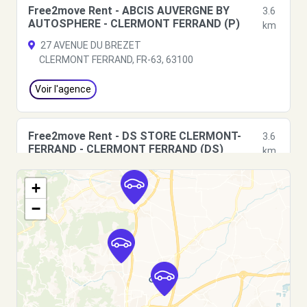
Free2move Rent - ABCIS AUVERGNE BY
3.6
AUTOSPHERE - CLERMONT FERRAND (P)
km
27 AVENUE DU BREZET
CLERMONT FERRAND, FR-63, 63100
Voir l'agence
Free2move Rent - DS STORE CLERMONT-
3.6
FERRAND - CLERMONT FERRAND (DS)
km
27 AVENUE DU BREZET
+
CLERMONT FERRAND, FR-63, 63000
−
Voir l'agence
Free2move Rent - ABCIS AUVERGNE BY
3.6
AUTOSPHERE - CLERMONT FERRAND (C)
km
27 AVENUE DU BREZET