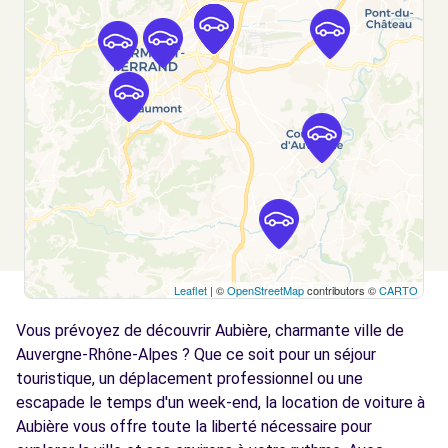
CLERMONT FERRAND, FR-63, 63000
Voir l'agence
Free2move Rent - ABCIS AUVERGNE BY
3.6
AUTOSPHERE - CLERMONT FERRAND (O)
km
27 AVENUE DU BREZET
CLERMONT FERRAND, FR-63, 63000
Voir l'agence
Leaflet
| ©
OpenStreetMap
contributors ©
CARTO
Free2Move Rent - GARAGE DES THERMES -
4.4
CHAMALIERES (C)
km
Vous prévoyez de découvrir Aubière, charmante ville de
AVENUE DES THERMES
Auvergne-Rhône-Alpes ? Que ce soit pour un séjour
CHAMALIERES, 63400
touristique, un déplacement professionnel ou une
escapade le temps d'un week-end, la location de voiture à
Voir l'agence
Aubière vous offre toute la liberté nécessaire pour