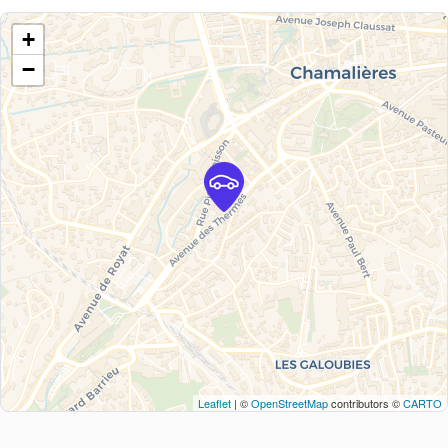
+
−
Leaflet
| ©
OpenStreetMap
contributors ©
CARTO