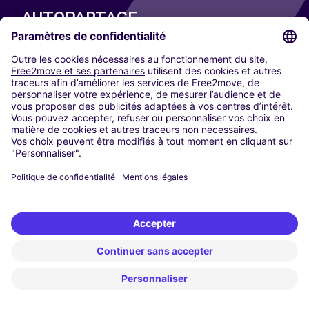
AUTOPARTAGE
NOS VILLES
Paris
Madrid
Washington DC
Milan
Rome
Turin
Vienne
Berlin
Cologne
Düsseldorf
Francfort
Hambourg
Munich
Stuttgart
Amsterdam