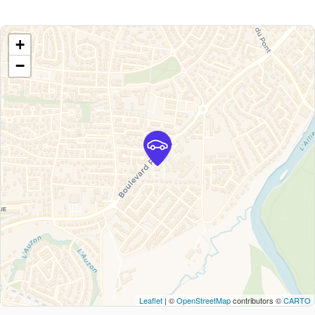
+
−
Leaflet
| ©
OpenStreetMap
contributors ©
CARTO