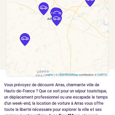
Free2Move Rent - EURL DECORTE - VITRY-
14.7
EN-ARTOIS (C)
km
28 ROUTE NATIONALE
VITRY-EN-ARTOIS, 62490
Voir l'agence
Free2Move Rent - GARAGE CASTELLE SAE
14.8
- LIEVIN (C)
km
Leaflet
| ©
OpenStreetMap
contributors ©
CARTO
98 RUE JEAN JAURES
LIEVIN, 62800
Vous prévoyez de découvrir Arras, charmante ville de
Hauts-de-France ? Que ce soit pour un séjour touristique,
Voir l'agence
un déplacement professionnel ou une escapade le temps
d'un week-end, la location de voiture à Arras vous offre
Free2Move Rent - SOCIETE DELPORTE ET
toute la liberté nécessaire pour explorer la ville et ses
15.0
FILS - BERLES-AU-BOIS (C)
km