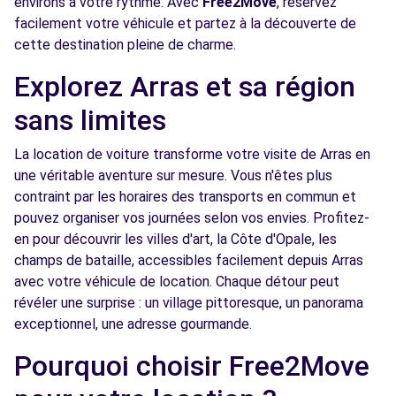
environs à votre rythme. Avec
Free2Move
, réservez
facilement votre véhicule et partez à la découverte de
9 RUE DU MOULIN
cette destination pleine de charme.
BERLES-AU-BOIS, 62123
Explorez Arras et sa région
Voir l'agence
sans limites
Free2move Rent - UNIMARK OPEL LENS -
15.0
La location de voiture transforme votre visite de Arras en
LIEVIN (O)
km
une véritable aventure sur mesure. Vous n'êtes plus
BOULEVARD FRANCOIS MITTERRAND
contraint par les horaires des transports en commun et
LIEVIN, 62800
pouvez organiser vos journées selon vos envies. Profitez-
en pour découvrir les villes d'art, la Côte d'Opale, les
Voir l'agence
champs de bataille, accessibles facilement depuis Arras
avec votre véhicule de location. Chaque détour peut
révéler une surprise : un village pittoresque, un panorama
exceptionnel, une adresse gourmande.
Pourquoi choisir Free2Move