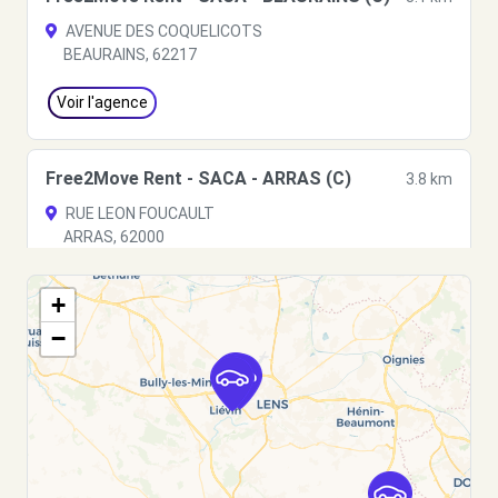
AVENUE DES COQUELICOTS
BEAURAINS, 62217
Voir l'agence
Free2Move Rent - SACA - ARRAS (C)
3.8 km
RUE LEON FOUCAULT
ARRAS, 62000
Voir l'agence
+
−
Free2Move Rent - ETABLISSEMENTS
14.7
MERCIER - LIEVIN (C)
km
33 RUE DU CHEVALIER DE LA BARRE
LIEVIN, 62800
Voir l'agence